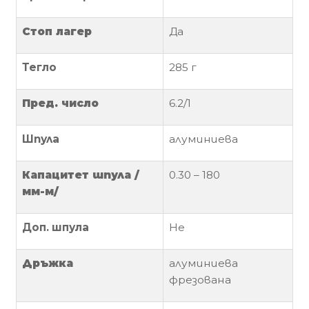
Политика
Стоп лагер
Да
за
използване
Тегло
285 г
на
“бисквитки”
Пред. число
6.2/1
(Cookie)
Шпула
алуминиева
Copyright
©
Капацитет
шпула
/
0.30 – 180
2026
мм-м/
Всички
права
Доп. шпула
Не
запазени.
Интернет
Д
ръжка
алуминиева
Маркетинг
фрезована
и
Дизайн