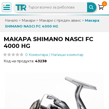
0
×
Начало
>
Макари
>
Макари с преден аванс
>
Макара
SHIMANO NASCI FC 4000 HG
0882
892
МАКАРА SHIMANO NASCI FC
086
4000 HG
0 Коментара / Напиши коментар
info@trfish.com
Код на продукта:
43238
Вход
Регистрация
Промоции
Нови