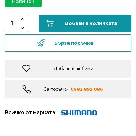
Наличен
риболов
Добави в количката
Куки
за
риболов
Бърза поръчка
Дрехи
за
Добави в любими
риболов
Къмпинг
За поръчки:
0882 892 086
Лодки
Всичко от марката:
Изкуствени
примамки