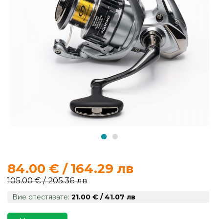
продукти
Захранки
и
добавки
Макари
Въдици
Аксесоари
за
84.00 € / 164.29 лв
риболов
105.00 € / 205.36 лв
Вие спестявате:
21.00 € / 41.07 лв
Влакна
за