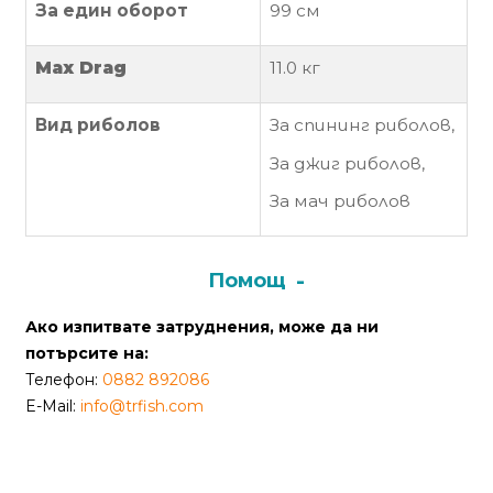
За един оборот
99 см
от
Weberest
Max Drag
11.0 кг
Вид риболов
За
спининг риболов,
За джиг риболов,
За мач риболов
Помощ
Ако изпитвате затруднения, може да ни
потърсите на:
Телефон:
0882 892086
E-Mail:
info@trfish.com