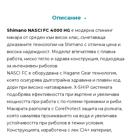
Монтажи
Описание
и
поводи
Shimano NASCI FC 4000 HG
е модерна спининг
макара от среден към висок клас, съчетаваща
доказаните технологии на Shimano с отлична цена и
Плувки
висока надеждност. Моделът впечатлява с плавна
за
работа, ниско тегло и здрава конструкция, подходяща
риболов
за интензивен риболов.
NASCI FC е оборудвана с Hagane Gear технология,
Комплекти
която осигурява дълготрайна здравина и плавен ход
за
дори при високо натоварване. X-SHIP системата
риболов
подобрява ефективността при въртене и увеличава
мощността при работа с по-големи примамки и риби.
Макарата разполага с CoreProtect защита на ролката,
Сонари
която намалява проникването на вода и увеличава
устойчивостта при риболов в тежки условия.
Конструкцията, изработена с лек CI4+ материал,