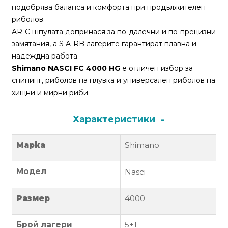
За
подобрява баланса и комфорта при продължителен
нас
риболов.
AR-C шпулата допринася за по-далечни и по-прецизни
Контакти
замятания, а S A-RB лагерите гарантират плавна и
надеждна работа.
Поръчка
Shimano NASCI FC 4000 HG
е отличен избор за
и
спининг, риболов на плувка и универсален риболов на
доставка
хищни и мирни риби.
Връщане
Характеристики
и
рекламация
Марка
Shimano
Условия
за
Модел
Nasci
ползване
Размер
4000
Политика
за
Брой лагери
5+1
поверителност