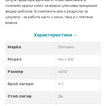
шпула гарантира далечни и точни замятания, а
За
големият кръгъл клипс за влакно улеснява прецизния
нас
фидер риболов. В комплекта има и редуктор за
шпулата – за работа както с моно, така и с плетени
Контакти
влакна.
Поръчка
и
Характеристики
доставка
Марка
Shimano
Връщане
и
Модел
Aero BB
рекламация
Условия
Размер
4000
за
ползване
Брой лагери
3+1
Политика
Стоп лагер
Да
за
поверителност