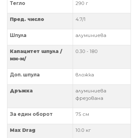
Тегло
290 г
Политика
за
Пред. число
4.7/1
използване
на
Шпула
алуминиева
“бисквитки”
(Cookie)
Капацитет
шпула
/
0.30 - 180
мм-м/
Copyright
©
Доп. шпула
вложка
2026
Всички
Д
ръжка
алуминиева
права
фрезована
запазени.
Интернет
За един оборот
75 см
Маркетинг
и
Max Drag
10.0 кг
Дизайн