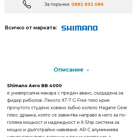
За поръчки:
0882 892 086
Монтажи
и
Всичко от марката:
поводи
Плувки
за
риболов
Описание
Комплекти
Shimano Aero BB 4000
за
е универсална макара с преден аванс, създадена за
риболов
фидер риболов. Лекото XT-7 G Free тяло крие
прочутото студено ковано зъбно колело Hagane Gear
Сонари
плюс дръжка, която се завинтва направо в него за по-
голяма мощност и надеждност и X-Ship система за
мощно и дълготрайно навиване. AR-C алуминиева