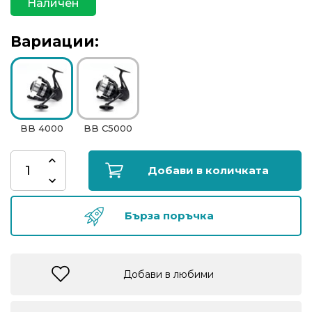
Наличен
риболов
Вариации:
Куки
за
риболов
Дрехи
BB 4000
BB C5000
за
риболов
Добави в количката
Къмпинг
Бърза поръчка
Лодки
Добави в любими
Изкуствени
примамки