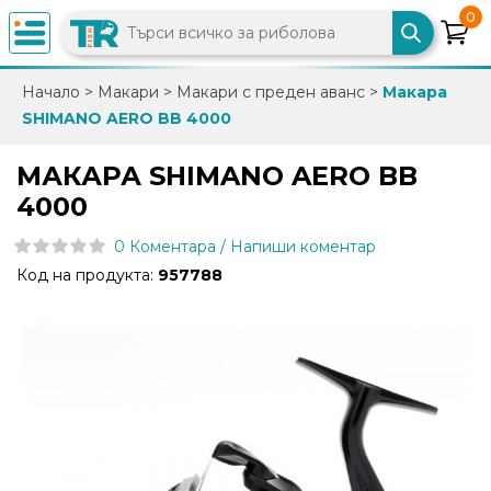
0
×
Начало
>
Макари
>
Макари с преден аванс
>
Макара
SHIMANO AERO BB 4000
0882
892
МАКАРА SHIMANO AERO BB
086
4000
0 Коментара / Напиши коментар
info@trfish.com
Код на продукта:
957788
Вход
Регистрация
Промоции
Нови