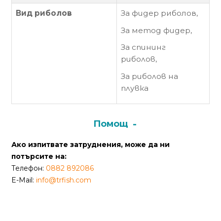
от
Вид риболов
За
фидер
риболов,
Weberest
За метод фидер,
За спининг
риболов,
За риболов на
плувка
Помощ
Ако изпитвате затруднения, може да ни
потърсите на:
Телефон:
0882 892086
E-Mail:
info@trfish.com