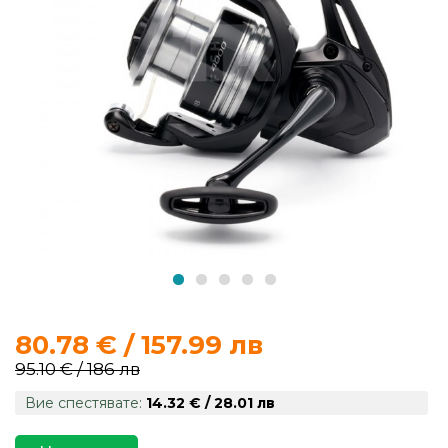
продукти
Захранки
и
добавки
Макари
Въдици
Аксесоари
за
80.78 € / 157.99 лв
риболов
95.10 € / 186 лв
Вие спестявате:
14.32 € / 28.01 лв
Влакна
за