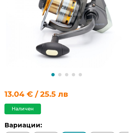
продукти
Захранки
и
добавки
Макари
Въдици
Аксесоари
13.04
€ / 25.5 лв
за
риболов
Наличен
Влакна
Вариации:
за