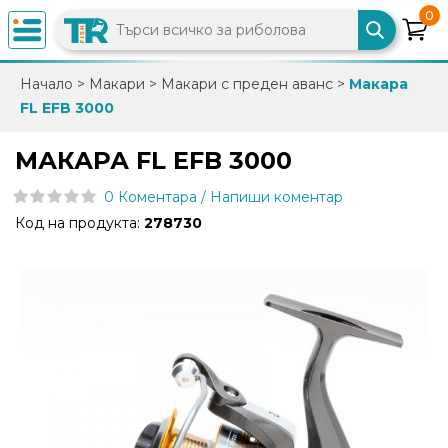
0
×
Начало
>
Макари
>
Макари с преден аванс
>
Макара
FL EFB 3000
0882
892
МАКАРА FL EFB 3000
086
0 Коментара / Напиши коментар
Код на продукта:
278730
info@trfish.com
Вход
Регистрация
Промоции
Нови