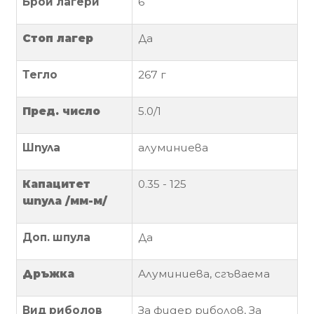
Брой лагери
6
Политика
Стоп лагер
Да
за
използване
Тегло
267
г
на
“бисквитки”
(Cookie)
Пред. число
5.
0
/1
Шпула
алуминиева
Copyright
©
Капацитет
0.3
5
-
125
2026
шпула
/мм-м/
Всички
права
запазени.
Доп. шпула
Да
Интернет
Маркетинг
Д
ръжка
Алуминиева, сгъваема
и
Дизайн
Вид риболов
За фидер риболов, За