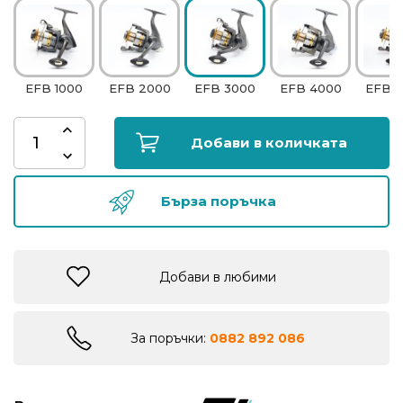
риболов
Куки
EFB 1000
EFB 2000
EFB 3000
EFB 4000
EFB 
за
риболов
Добави в количката
Дрехи
за
Бърза поръчка
риболов
Къмпинг
Добави в любими
Лодки
За поръчки:
0882 892 086
Изкуствени
примамки