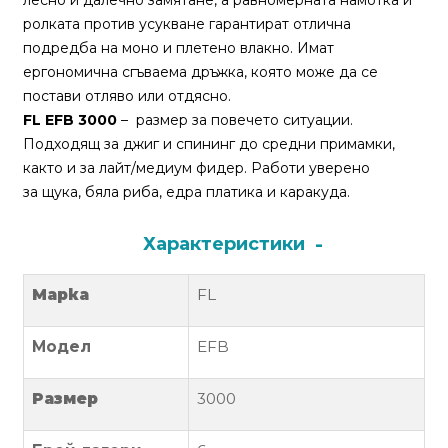
лесно и далечно замятане, а равномерната намотка и
За
ролката против усукване гарантират отлична
нас
подредба на моно и плетено влакно. Имат
ергономична сгъваема дръжка, която може да се
Контакти
постави отляво или отдясно.
Поръчка
FL EFB 3000
– размер за повечето ситуации.
и
Подходящ за джиг и спининг до средни примамки,
доставка
както и за лайт/медиум фидер. Работи уверено
за щука, бяла риба, едра платика и каракуда.
Връщане
и
Характеристики
рекламация
Марка
FL
Условия
за
Модел
EFB
ползване
Политика
Размер
3000
за
поверителност