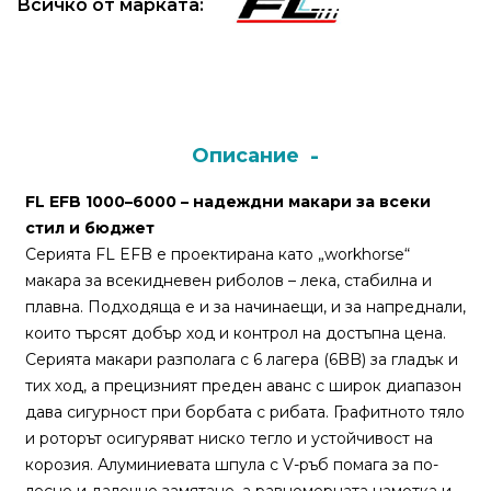
Всичко от марката:
Монтажи
и
поводи
Описание
Плувки
за
FL EFB 1000–6000 – надеждни макари за всеки
риболов
стил и бюджет
Серията FL EFB е проектирана като „workhorse“
макара за всекидневен риболов – лека, стабилна и
Комплекти
плавна. Подходяща е и за начинаещи, и за напреднали,
за
които търсят добър ход и контрол на достъпна цена.
риболов
Серията макари разполага с 6 лагера (6BB) за гладък и
тих ход, а прецизният преден аванс с широк диапазон
Сонари
дава сигурност при борбата с рибата. Графитното тяло
и роторът осигуряват ниско тегло и устойчивост на
корозия. Алуминиевата шпула с V-ръб помага за по-