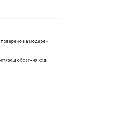
е поверено на модерен
вратяващ обратния ход.