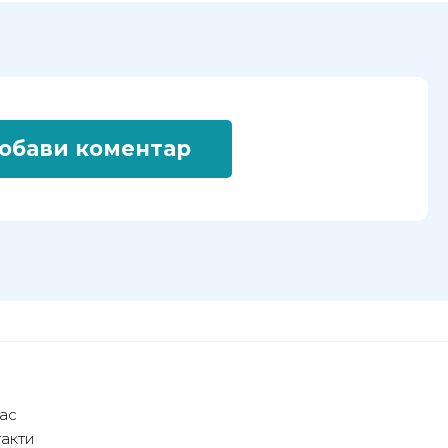
обави коментар
ас
акти