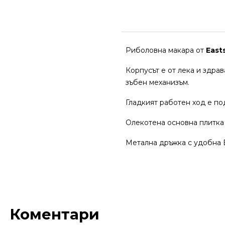
Риболовна макара от
East
Корпусът е от лека и здра
зъбен механизъм.
Гладкият работен ход е под
Олекотена основна плитка
Метална дръжка с удобна 
Коментари