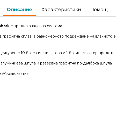
Описание
Характеристики
Помощ
shark
с предна авансова система.
ва графитна сплав, а равномерното подреждане на влакното 
сигурен с 10 бр. сачмени лагера и 1 бр. иглен лагер предот
 алуминиева шпула и резервна графитна по-дълбока шпула.
EVA-ръкохватка.