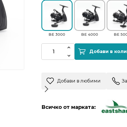
BE 3000
BE 4000
BE 50
Добави в коли
Добави в любими
З
Всичко от марката: