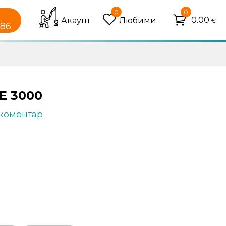
0
0
0.00
Акаунт
Любими
€
086
E 3000
 коментар