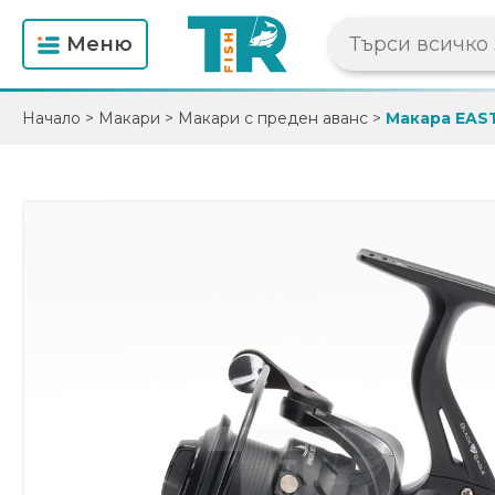
Mеню
Начало
>
Макари
>
Макари с преден аванс
>
Макара EAS