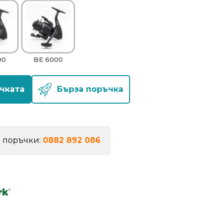
00
BE 6000
чката
Бърза поръчка
а поръчки:
0882 892 086