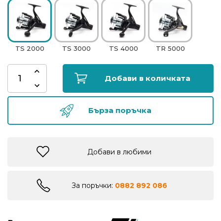
риболов
Куки
TS 2000
TS 3000
TS 4000
TR 5000
за
риболов
Добави в количката
Дрехи
за
Бърза поръчка
риболов
Къмпинг
Добави в любими
Лодки
За поръчки:
0882 892 086
Изкуствени
примамки