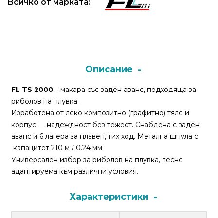
Всичко от марката:
Монтажи
и
поводи
Описание
Плувки
за
FL TS 2000
– макара със заден аванс, подходяща за
риболов
риболов на плувка .
Изработена от леко композитно (графитно) тяло и
корпус — надеждност без тежест. Снабдена с заден
Комплекти
аванс и 6 лагера за плавен, тих ход. Метална шпула с
за
капацитет 210 м / 0.24 мм.
риболов
Универсален избор за риболов на плувка, лесно
адаптируема към различни условия.
Сонари
Характеристики