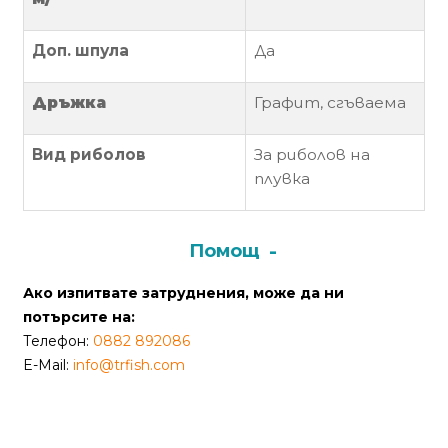
Политика
Доп. шпула
Да
за
използване
Д
ръжка
Графит, сгъваема
на
“бисквитки”
Вид риболов
За риболов на
(Cookie)
плувка
Copyright
©
Помощ
2026
Всички
Ако изпитвате затруднения, може да ни
права
потърсите на:
запазени.
Телефон:
0882 892086
Интернет
E-Mail:
info@trfish.com
Маркетинг
и
Дизайн