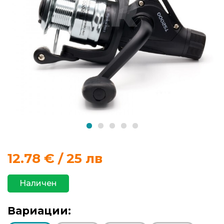
продукти
Захранки
и
добавки
Макари
Въдици
Аксесоари
12.78
€ / 25 лв
за
риболов
Наличен
Влакна
Вариации:
за