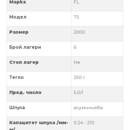
За
Марка
FL
нас
Модел
TS
Контакти
Размер
2000
Поръчка
и
Брой лагери
6
доставка
Връщане
Стоп лагер
Не
и
рекламация
Тегло
250
г
Условия
Пред. число
5.
0
/1
за
ползване
Шпула
алуминиева
Политика
за
Капацитет
шпула
/мм-
0.
2
4 -
21
0
поверителност
м/