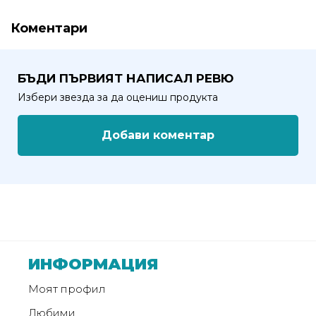
от
Weberest
Коментари
БЪДИ ПЪРВИЯТ НАПИСАЛ РЕВЮ
Избери звезда за да оцениш продукта
Добави коментар
ИНФОРМАЦИЯ
Моят профил
Любими