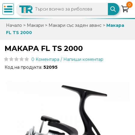
0
×
Начало
>
Макари
>
Макари със заден аванс
>
Макара
FL TS 2000
0882
892
МАКАРА FL TS 2000
086
0 Коментара / Напиши коментар
Код на продукта:
52095
info@trfish.com
Вход
Регистрация
Промоции
Нови