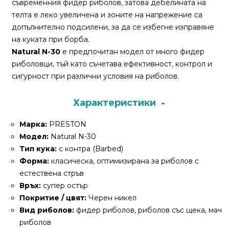
съвременния фидер риболов, затова дебелината на
За
телта е леко увеличена и зоните на напрежение са
нас
допълнително подсилени, за да се избегне изправяне
Контакти
на куката при борба.
Natural N-30
е предпочитан модел от много фидер
Поръчка
риболовци, тъй като съчетава ефективност, контрол и
и
сигурност при различни условия на риболов.
доставка
Характеристики
Връщане
и
Марка:
PRESTON
рекламация
Модел:
Natural N-30
Тип кука:
с контра (Barbed)
Условия
Форма:
класическа, оптимизирана за риболов с
за
естествена стръв
ползване
Връх:
супер остър
Покритие / цвят:
Черен никел
Политика
Вид риболов:
фидер риболов, риболов със щека, мач
за
риболов
поверителност