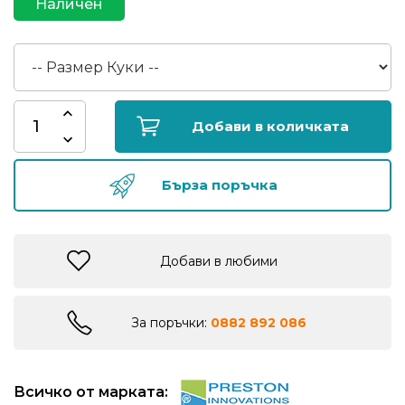
Наличен
риболов
Куки
за
риболов
Добави в количката
Дрехи
Бърза поръчка
за
риболов
Добави в любими
Къмпинг
Лодки
За поръчки:
0882 892 086
Изкуствени
Всичко от марката:
примамки