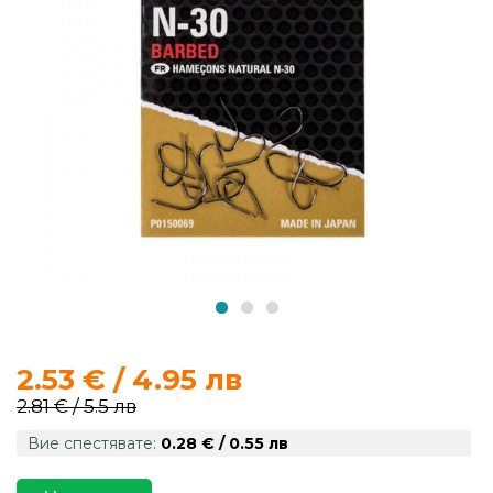
продукти
Захранки
и
добавки
Макари
Въдици
Аксесоари
за
2.53 € / 4.95 лв
риболов
2.81 € / 5.5 лв
Вие спестявате:
0.28 € / 0.55 лв
Влакна
за