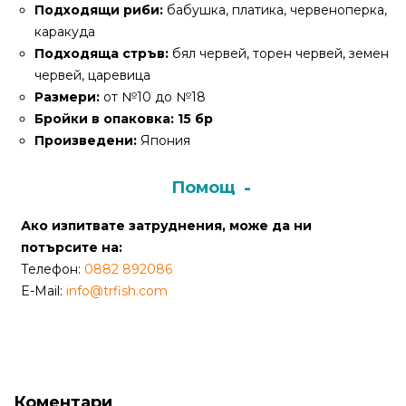
Подходящи риби:
бабушка, платика, червеноперка,
каракуда
Политика
Подходяща стръв:
бял червей, торен червей, земен
за
червей, царевица
използване
Размери:
от №10 до №18
на
Бройки в опаковка:
15 бр
“бисквитки”
Произведени:
Япония
(Cookie)
Помощ
Copyright
©
Ако изпитвате затруднения, може да ни
2026
потърсите на:
Всички
Телефон:
0882 892086
права
E-Mail:
info@trfish.com
запазени.
Интернет
Маркетинг
и
Дизайн
Коментари