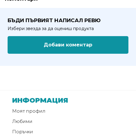
от
Weberest
БЪДИ ПЪРВИЯТ НАПИСАЛ РЕВЮ
Избери звезда за да оцениш продукта
Добави коментар
ИНФОРМАЦИЯ
Моят профил
Любими
Поръчки