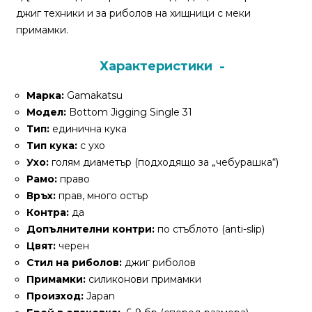
За
джиг техники и за риболов на хищници с меки
нас
примамки.
Контакти
Характеристики
Поръчка
Марка:
Gamakatsu
и
Модел:
Bottom Jigging Single 31
доставка
Тип:
единична кука
Тип кука:
с ухо
Връщане
Ухо:
голям диаметър (подходящо за „чебурашка“)
и
Рамо:
право
рекламация
Връх:
прав, много остър
Условия
Контра:
да
за
Допълнителни контри:
по стъблото (anti-slip)
ползване
Цвят:
черен
Стил на риболов:
джиг риболов
Политика
Примамки:
силиконови примамки
за
Произход:
Japan
поверителност