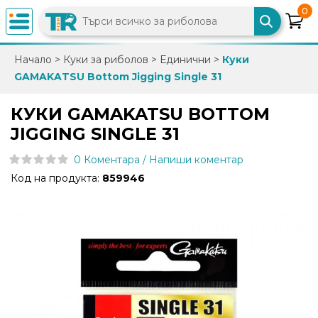
0
×
Начало
>
Куки за риболов
>
Единични
>
Куки
GAMAKATSU Bottom Jigging Single 31
0882
892
КУКИ GAMAKATSU BOTTOM
086
JIGGING SINGLE 31
0 Коментара / Напиши коментар
info@trfish.com
Код на продукта:
859946
Вход
Регистрация
Промоции
Нови