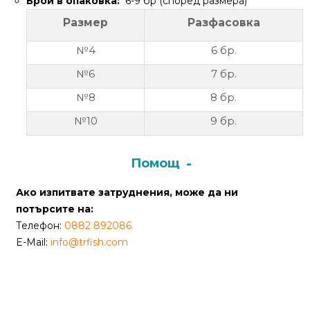
Брой в опаковка:
6-9 бр (според размера)
Размер
Разфасовка
Политика
за
№4
6 бр.
използване
№6
7 бр.
на
“бисквитки”
№8
8 бр.
(Cookie)
№10
9 бр.
Copyright
Помощ
©
2026
Ако изпитвате затруднения, може да ни
Всички
потърсите на:
права
Телефон:
0882 892086
запазени.
E-Mail:
info@trfish.com
Интернет
Маркетинг
и
Дизайн