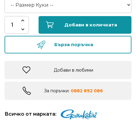
риболов
Куки
Добави в количката
за
риболов
Бърза поръчка
Дрехи
за
Добави в любими
риболов
Къмпинг
За поръчки:
0882 892 086
Лодки
Всичко от марката:
Изкуствени
примамки