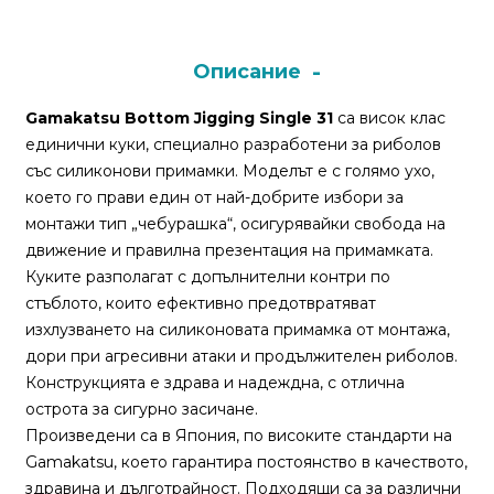
Монтажи
Описание
и
поводи
Gamakatsu Bottom Jigging Single 31
са висок клас
единични куки, специално разработени за риболов
със силиконови примамки. Моделът е с голямо ухо,
Плувки
което го прави един от най-добрите избори за
за
монтажи тип „чебурашка“, осигурявайки свобода на
риболов
движение и правилна презентация на примамката.
Куките разполагат с допълнителни контри по
Комплекти
стъблото, които ефективно предотвратяват
за
изхлузването на силиконовата примамка от монтажа,
риболов
дори при агресивни атаки и продължителен риболов.
Конструкцията е здрава и надеждна, с отлична
острота за сигурно засичане.
Сонари
Произведени са в Япония, по високите стандарти на
Gamakatsu, което гарантира постоянство в качеството,
здравина и дълготрайност. Подходящи са за различни