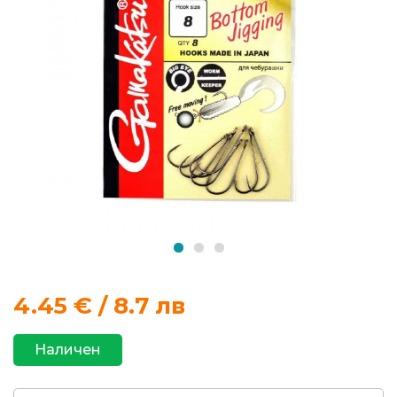
продукти
Захранки
и
добавки
Макари
Въдици
Аксесоари
за
4.45
€ / 8.7 лв
риболов
Наличен
Влакна
за