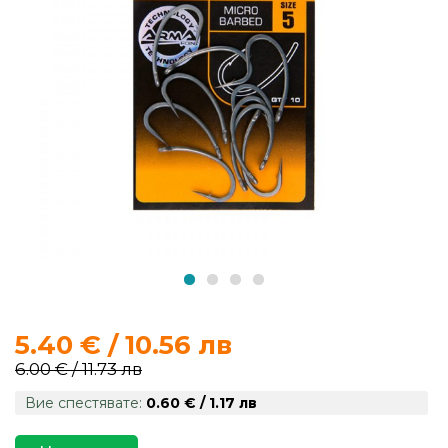
продукти
Захранки
и
добавки
Макари
Въдици
Аксесоари
за
5.40 € / 10.56 лв
риболов
6.00 € / 11.73 лв
Вие спестявате:
0.60 € / 1.17 лв
Влакна
за