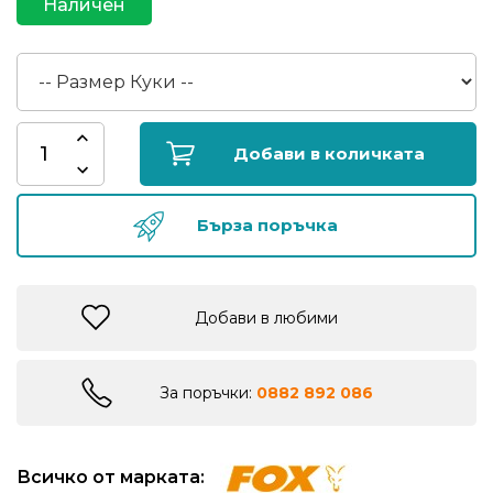
Наличен
риболов
Куки
за
риболов
Добави в количката
Дрехи
Бърза поръчка
за
риболов
Добави в любими
Къмпинг
Лодки
За поръчки:
0882 892 086
Изкуствени
Всичко от марката:
примамки