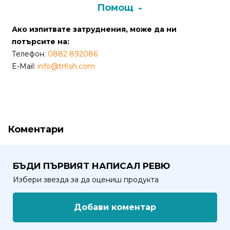
Помощ
Политика
Ако изпитвате затруднения, може да ни
за
потърсите на:
използване
Телефон:
0882 892086
на
E-Mail:
info@trfish.com
“бисквитки”
(Cookie)
Copyright
©
Коментари
2026
Всички
права
БЪДИ ПЪРВИЯТ НАПИСАЛ РЕВЮ
запазени.
Избери звезда за да оцениш продукта
Интернет
Маркетинг
Добави коментар
и
Дизайн