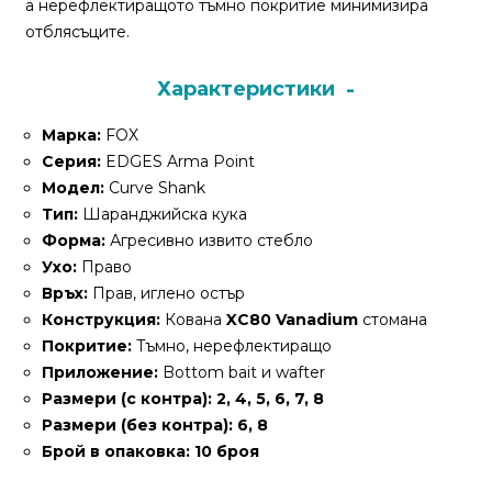
а нерефлектиращото тъмно покритие минимизира
За
отблясъците.
нас
Контакти
Характеристики
Поръчка
Марка:
FOX
и
Серия:
EDGES Arma Point
доставка
Модел:
Curve Shank
Тип:
Шаранджийска кука
Връщане
Форма:
Агресивно извито стебло
и
Ухо:
Право
рекламация
Връх:
Прав, иглено остър
Конструкция:
Кована
XC80 Vanadium
стомана
Условия
Покритие:
Тъмно, нерефлектиращо
за
Приложение:
Bottom bait и wafter
ползване
Размери (с контра):
2, 4, 5, 6, 7, 8
Размери (без контра):
6, 8
Политика
Брой в опаковка:
10 броя
за
поверителност