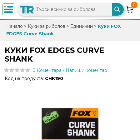
0
×
Начало
>
Куки за риболов
>
Единични
>
Куки FOX
EDGES Curve Shank
0882
892
КУКИ FOX EDGES CURVE
086
SHANK
0 Коментара / Напиши коментар
info@trfish.com
Код на продукта:
CHK190
Вход
Регистрация
Промоции
Нови