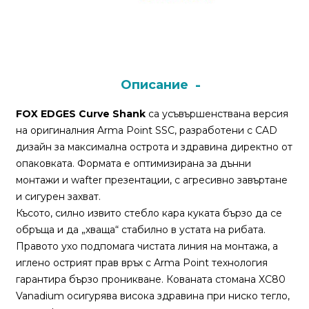
Монтажи
и
поводи
Описание
Плувки
FOX EDGES Curve Shank
са усъвършенствана версия
за
на оригиналния Arma Point SSC, разработени с CAD
риболов
дизайн за максимална острота и здравина директно от
опаковката. Формата е оптимизирана за дънни
монтажи и wafter презентации, с агресивно завъртане
Комплекти
и сигурен захват.
за
Късото, силно извито стебло кара куката бързо да се
риболов
обръща и да „хваща“ стабилно в устата на рибата.
Правото ухо подпомага чистата линия на монтажа, а
Сонари
иглено острият прав връх с Arma Point технология
гарантира бързо проникване. Кованата стомана XC80
Vanadium осигурява висока здравина при ниско тегло,