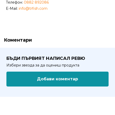
Телефон:
0882 892086
E-Mail:
info@trfish.com
Политика
за
използване
на
“бисквитки”
Коментари
(Cookie)
Copyright
БЪДИ ПЪРВИЯТ НАПИСАЛ РЕВЮ
©
Избери звезда за да оцениш продукта
2026
Всички
Добави коментар
права
запазени.
Интернет
Маркетинг
и
Дизайн