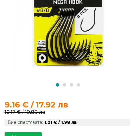
продукти
Захранки
и
добавки
Макари
Въдици
Аксесоари
за
9.16 € / 17.92 лв
риболов
10.17 € / 19.89 лв
Вие спестявате:
1.01 € / 1.98 лв
Влакна
за