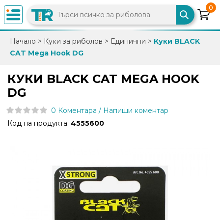
0
×
Начало
>
Куки за риболов
>
Единични
>
Куки BLACK
CAT Mega Hook DG
0882
892
КУКИ BLACK CAT MEGA HOOK
086
DG
0 Коментара / Напиши коментар
info@trfish.com
Код на продукта:
4555600
Вход
Регистрация
Промоции
Нови