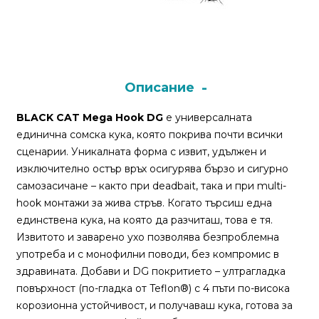
Монтажи
и
поводи
Описание
Плувки
BLACK CAT Mega Hook DG
е универсалната
за
единична сомска кука, която покрива почти всички
риболов
сценарии. Уникалната форма с извит, удължен и
изключително остър връх осигурява бързо и сигурно
самозасичане – както при deadbait, така и при multi-
Комплекти
hook монтажи за жива стръв. Когато търсиш една
за
единствена кука, на която да разчиташ, това е тя.
риболов
Извитото и заварено ухо позволява безпроблемна
употреба и с монофилни поводи, без компромис в
Сонари
здравината. Добави и DG покритието – ултрагладка
повърхност (по-гладка от Teflon®) с 4 пъти по-висока
корозионна устойчивост, и получаваш кука, готова за