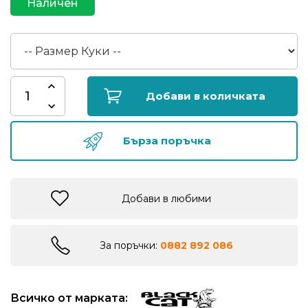
Наличен
риболов
Куки
за
риболов
Добави в количката
Дрехи
Бърза поръчка
за
риболов
Добави в любими
Къмпинг
Лодки
За поръчки:
0882 892 086
Изкуствени
Всичко от марката:
примамки