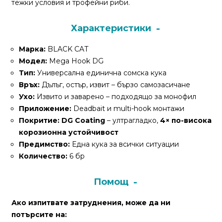
тежки условия и трофейни риби.
За
нас
Характеристики
Контакти
Марка:
BLACK CAT
Поръчка
Модел:
Mega Hook DG
и
Тип:
Универсална единична сомска кука
доставка
Връх:
Дълъг, остър, извит – бързо самозасичане
Ухо:
Извито и заварено – подходящо за монофил
Връщане
Приложение:
Deadbait и multi-hook монтажи
и
Покритие:
DG Coating
– ултрагладко,
4× по-висока
рекламация
корозионна устойчивост
Предимство:
Една кука за всички ситуации
Условия
Количество:
6 бр
за
ползване
Помощ
Политика
Ако изпитвате затруднения, може да ни
за
потърсите на:
поверителност