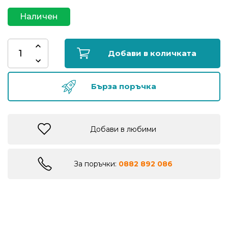
риболов
Наличен
Куки
за
Добави в количката
риболов
Бърза поръчка
Дрехи
за
риболов
Добави в любими
Къмпинг
За поръчки:
0882 892 086
Лодки
Изкуствени
примамки