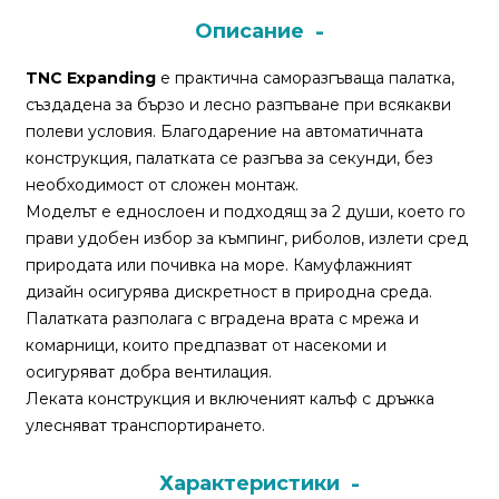
Описание
Монтажи
TNC Expanding
е практична саморазгъваща палатка,
и
създадена за бързо и лесно разпъване при всякакви
поводи
полеви условия. Благодарение на автоматичната
конструкция, палатката се разгъва за секунди, без
Плувки
необходимост от сложен монтаж.
за
Моделът е еднослоен и подходящ за 2 души, което го
риболов
прави удобен избор за къмпинг, риболов, излети сред
природата или почивка на море. Камуфлажният
дизайн осигурява дискретност в природна среда.
Комплекти
Палатката разполага с вградена врата с мрежа и
за
комарници, които предпазват от насекоми и
риболов
осигуряват добра вентилация.
Леката конструкция и включеният калъф с дръжка
Сонари
улесняват транспортирането.
Характеристики