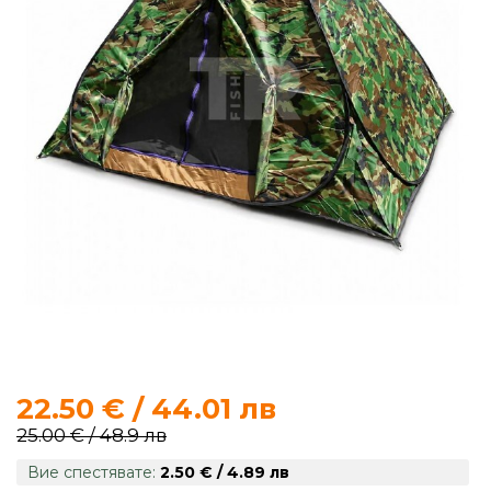
продукти
Захранки
и
добавки
Макари
Въдици
Аксесоари
за
риболов
22.50 € / 44.01 лв
25.00 € / 48.9 лв
Влакна
Вие спестявате:
2.50 € / 4.89 лв
за