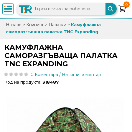
0
×
Начало
>
Къмпинг
>
Палатки
>
Камуфлажна
саморазгъваща палатка TNC Expanding
0882
892
КАМУФЛАЖНА
086
САМОРАЗГЪВАЩА ПАЛАТКА
TNC EXPANDING
info@trfish.com
0 Коментара / Напиши коментар
Код на продукта:
318487
Вход
Регистрация
Промоции
Нови