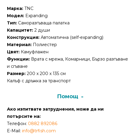
За
Марка:
TNC
нас
Модел:
Expanding
Контакти
Тип:
Саморазгъваща палатка
Капацитет:
2 души
Поръчка
Конструкция:
Автоматична (self-expanding)
и
Материал:
Полиестер
доставка
Цвят:
Камуфлажен
Функции:
Врата с мрежа, Комарници, Бързо разгъване
Връщане
и сгъване
и
Размер:
200 x 200 x 135 см
рекламация
Калъф с дръжка за транспорт
Условия
Помощ
за
ползване
Ако изпитвате затруднения, може да ни
потърсите на:
Политика
Телефон:
0882 892086
за
E-Mail:
info@trfish.com
поверителност