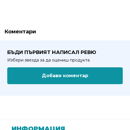
Политика
за
използване
Коментари
на
“бисквитки”
(Cookie)
БЪДИ ПЪРВИЯТ НАПИСАЛ РЕВЮ
Избери звезда за да оцениш продукта
Copyright
©
Добави коментар
2026
Всички
права
запазени.
Интернет
Маркетинг
и
Дизайн
ИНФОРМАЦИЯ