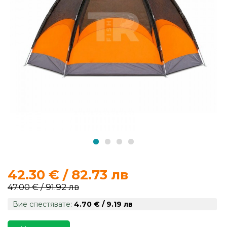
продукти
Захранки
и
добавки
Макари
Въдици
Аксесоари
за
42.30 € / 82.73 лв
риболов
47.00 € / 91.92 лв
Вие спестявате:
4.70 € / 9.19 лв
Влакна
за