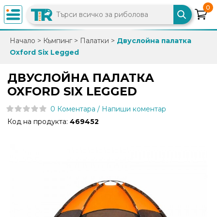
0
×
Начало
>
Къмпинг
>
Палатки
>
Двуслойна палатка
Oxford Six Legged
0882
892
ДВУСЛОЙНА ПАЛАТКА
086
OXFORD SIX LEGGED
0 Коментара / Напиши коментар
info@trfish.com
Код на продукта:
469452
Вход
Регистрация
Промоции
Нови