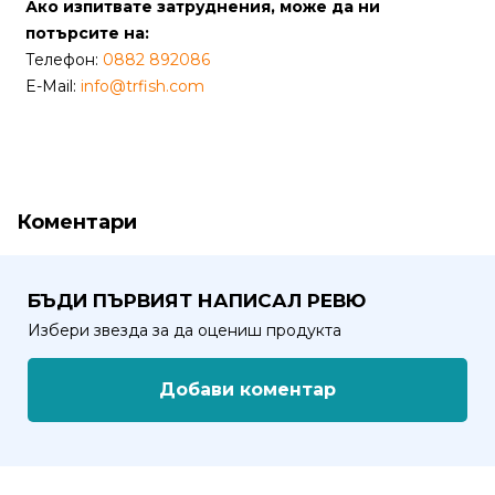
Ако изпитвате затруднения, може да ни
потърсите на:
Политика
Телефон:
0882 892086
за
E-Mail:
info@trfish.com
използване
на
“бисквитки”
(Cookie)
Коментари
Copyright
©
2026
БЪДИ ПЪРВИЯТ НАПИСАЛ РЕВЮ
Всички
Избери звезда за да оцениш продукта
права
запазени.
Добави коментар
Интернет
Маркетинг
и
Дизайн