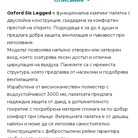
Описание
Oxford Six Legged
е функционална къмпинг палатка с
Монтажи
двуслойна конструкция, създадена за комфортен
и
престой на открито. Подходяща е за до 4 души и
поводи
предлага добра защита, вентилация и гъвкавост при
използване.
Плувки
Моделът позволява напълно отворен или затворен
за
вход, което осигурява лесен достъп и отлична
риболов
циркулация на въздуха. Панелите са с мрежеста
структура, която предпазва от насекоми и подобрява
вентилацията.
Комплекти
Изработена от висококачествен полиестер с
за
водоустойчивост 3000 мм, палатката предлага
риболов
надеждна защита от дъжд, а допълнителното
покритие с посребрена материя спомага за по-добър
Сонари
комфорт при слънце. Вътрешната палатка е от дишащ
найлон и може да се използва самостоятелно.
Конструкцията с фибростъклени рейки гарантира