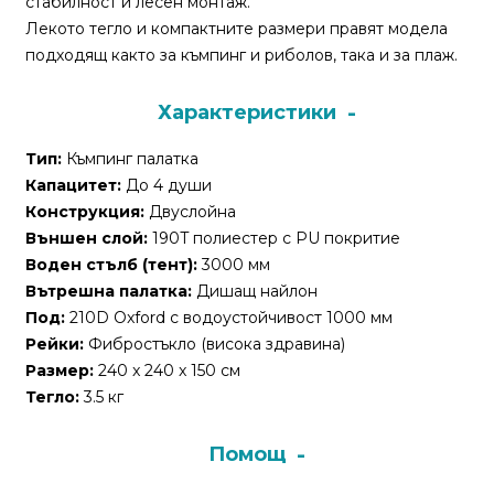
стабилност и лесен монтаж.
За
Лекото тегло и компактните размери правят модела
нас
подходящ както за къмпинг и риболов, така и за плаж.
Контакти
Характеристики
Поръчка
и
Тип:
Къмпинг палатка
доставка
Капацитет:
До 4 души
Конструкция:
Двуслойна
Връщане
Външен слой:
190T полиестер с PU покритие
и
Воден стълб (тент):
3000 мм
рекламация
Вътрешна палатка:
Дишащ найлон
Под:
210D Oxford с водоустойчивост 1000 мм
Условия
Рейки:
Фибростъкло (висока здравина)
за
Размер:
240 x 240 x 150 см
ползване
Тегло:
3.5 кг
Политика
Помощ
за
поверителност