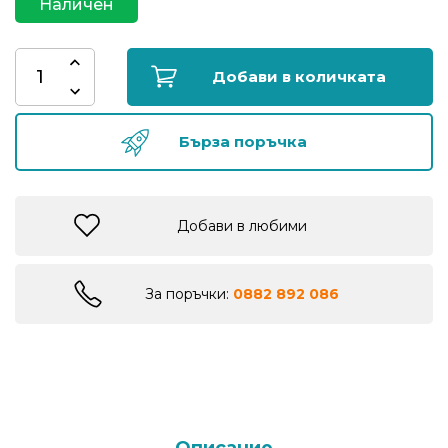
Наличен
риболов
Добави в количката
Куки
за
риболов
Бърза поръчка
Дрехи
за
Добави в любими
риболов
Къмпинг
За поръчки:
0882 892 086
Лодки
Изкуствени
примамки