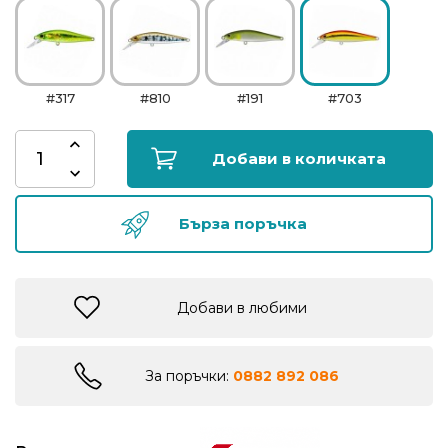
риболов
Куки
#317
#810
#191
#703
за
риболов
Добави в количката
Дрехи
за
Бърза поръчка
риболов
Къмпинг
Добави в любими
Лодки
За поръчки:
0882 892 086
Изкуствени
примамки