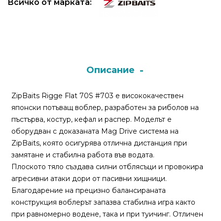
Всичко от марката:
Монтажи
и
поводи
Описание
Плувки
за
ZipBaits Rigge Flat 70S #703 е висококачествен
риболов
японски потъващ воблер, разработен за риболов на
пъстърва, костур, кефал и распер. Моделът е
Комплекти
оборудван с доказаната Mag Drive система на
за
ZipBaits, която осигурява отлична дистанция при
риболов
замятане и стабилна работа във водата.
Плоското тяло създава силни отблясъци и провокира
агресивни атаки дори от пасивни хищници.
Сонари
Благодарение на прецизно балансираната
конструкция воблерът запазва стабилна игра както
при равномерно водене, така и при туичинг. Отличен