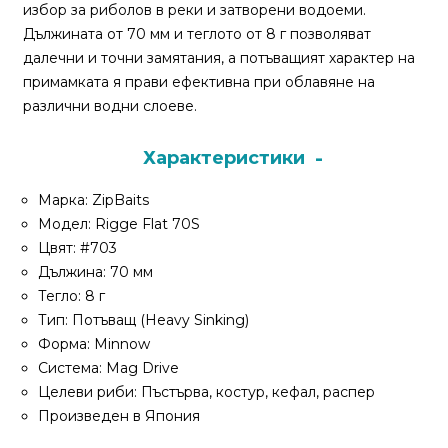
За
избор за риболов в реки и затворени водоеми.
нас
Дължината от 70 мм и теглото от 8 г позволяват
далечни и точни замятания, а потъващият характер на
Контакти
примамката я прави ефективна при облавяне на
различни водни слоеве.
Поръчка
и
Характеристики
доставка
Марка: ZipBaits
Връщане
Модел: Rigge Flat 70S
и
Цвят: #703
рекламация
Дължина: 70 мм
Тегло: 8 г
Условия
Тип: Потъващ (Heavy Sinking)
за
Форма: Minnow
ползване
Система: Mag Drive
Целеви риби: Пъстърва, костур, кефал, распер
Политика
Произведен в Япония
за
поверителност