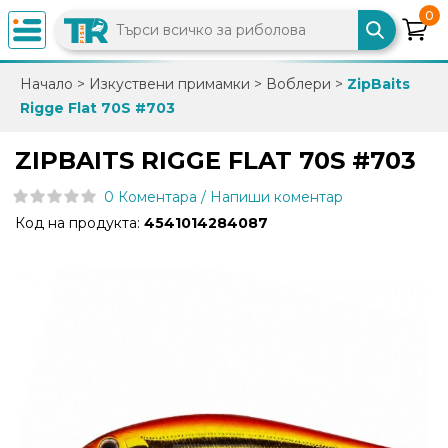
0
×
Начало
>
Изкуствени примамки
>
Воблери
>
ZipBaits
Rigge Flat 70S #703
0882
892
ZIPBAITS RIGGE FLAT 70S #703
086
0 Коментара / Напиши коментар
Код на продукта:
4541014284087
info@trfish.com
Вход
Регистрация
Промоции
Нови