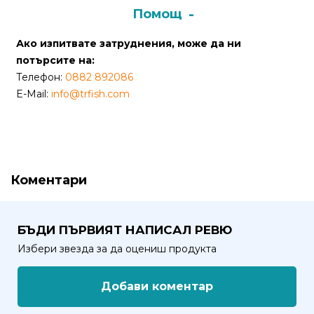
Помощ
Политика
за
Ако изпитвате затруднения, може да ни
използване
потърсите на:
на
Телефон:
0882 892086
“бисквитки”
E-Mail:
info@trfish.com
(Cookie)
Copyright
©
Коментари
2026
Всички
права
БЪДИ ПЪРВИЯТ НАПИСАЛ РЕВЮ
запазени.
Избери звезда за да оцениш продукта
Интернет
Маркетинг
Добави коментар
и
Дизайн