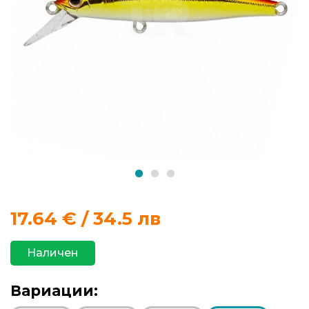
продукти
Захранки
и
добавки
Макари
Въдици
Аксесоари
17.64
€ / 34.5 лв
за
риболов
Наличен
Влакна
Вариации:
за