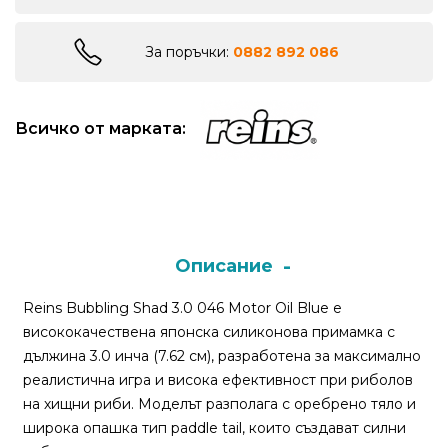
Монтажи
За поръчки:
0882 892 086
и
поводи
Всичко от марката:
Плувки
за
риболов
Описание
Комплекти
за
Reins Bubbling Shad 3.0 046 Motor Oil Blue е
риболов
висококачествена японска силиконова примамка с
дължина 3.0 инча (7.62 см), разработена за максимално
Сонари
реалистична игра и висока ефективност при риболов
на хищни риби. Моделът разполага с оребрено тяло и
широка опашка тип paddle tail, които създават силни