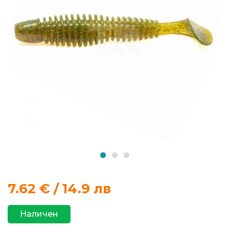
продукти
Захранки
и
добавки
Макари
Въдици
Аксесоари
за
риболов
7.62
€ / 14.9 лв
Влакна
Наличен
за