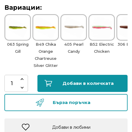
риболов
Вариации:
Куки
за
риболов
063 Spring
B49 Chika
405 Pearl
B52 Electric
306 Eb
Gill
Orange
Candy
Chicken
Дрехи
Chartreuse
за
Silver Glitter
риболов
Добави в количката
Къмпинг
Бърза поръчка
Лодки
Изкуствени
Добави в любими
примамки