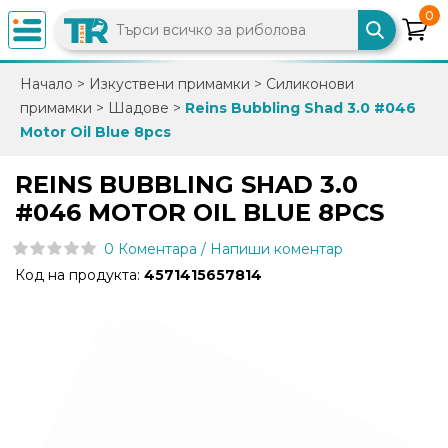
0
×
Начало
>
Изкуствени примамки
>
Силиконови
примамки
>
Шадове
>
Reins Bubbling Shad 3.0 #046
0882
Motor Oil Blue 8pcs
892
086
REINS BUBBLING SHAD 3.0
#046 MOTOR OIL BLUE 8PCS
info@trfish.com
0 Коментара / Напиши коментар
Код на продукта:
4571415657814
Вход
Регистрация
Промоции
Нови