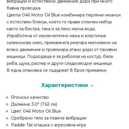
вибрации и естествено движение дори при много
За
бавна проводка.
нас
Цветът 046 Motor Oil Blue комбинира перлени нюанси
Контакти
с естествен блясък, което го прави отличен избор
както за бистра, така и за леко мътна вода.
Поръчка
Изработена от изключително мека и еластична
и
силиконова смес, примамката реагира мигновено на
доставка
всяко движение и провокира атаки дори от пасивни
хищници. Подходяща е за риболов на костур, бяла
Връщане
риба, щука, распер и други сладководни хищници.
и
В една опаковка се съдържат 8 броя примамки.
рекламация
Характеристики
Условия
за
Японско качество
ползване
Дължина: 3.0" (7.62 см)
Цвят: 046 Motor Oil Blue
Политика
Оребрено тяло за повече вибрации
за
Paddle Tail опашка с агресивна игра
поверителност