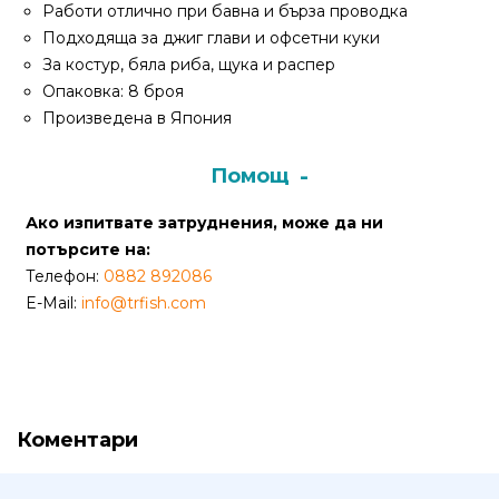
Работи отлично при бавна и бърза проводка
Подходяща за джиг глави и офсетни куки
Политика
За костур, бяла риба, щука и распер
за
Опаковка: 8 броя
използване
Произведена в Япония
на
“бисквитки”
Помощ
(Cookie)
Ако изпитвате затруднения, може да ни
Copyright
потърсите на:
©
Телефон:
0882 892086
2026
E-Mail:
info@trfish.com
Всички
права
запазени.
Интернет
Маркетинг
Коментари
и
Дизайн