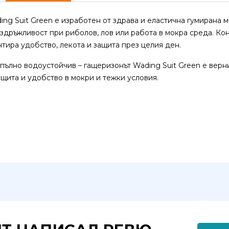
ing Suit Green е изработен от здрава и еластична гумирана м
здръжливост при риболов, лов или работа в мокра среда. Ко
нтира удобство, лекота и защита през целия ден.
пълно водоустойчив – гащеризонът Wading Suit Green е верни
щита и удобство в мокри и тежки условия.