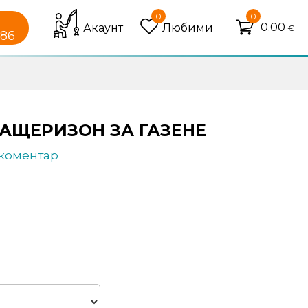
0
0
0.00
Акаунт
Любими
€
086
ГАЩЕРИЗОН ЗА ГАЗЕНЕ
 коментар