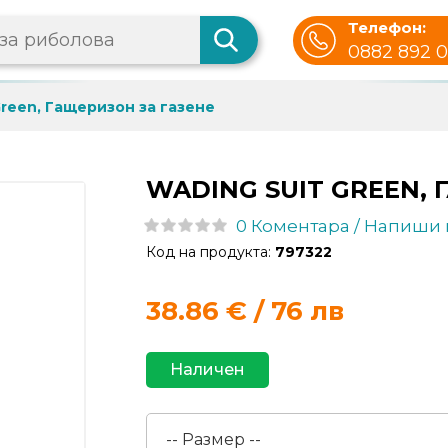
Телефон:
0882 892 
Green, Гащеризон за газене
WADING SUIT GREEN, 
0 Коментара / Напиши
Код на продукта:
797322
38.86
€ / 76 лв
Наличен