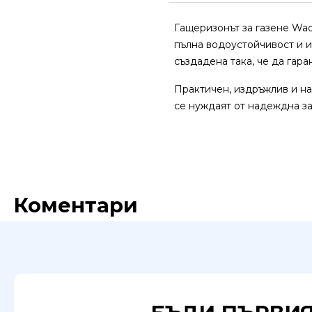
Гащеризонът за газене Wad
пълна водоустойчивост и и
създадена така, че да гара
Практичен, издръжлив и на
се нуждаят от надеждна за
Коментари