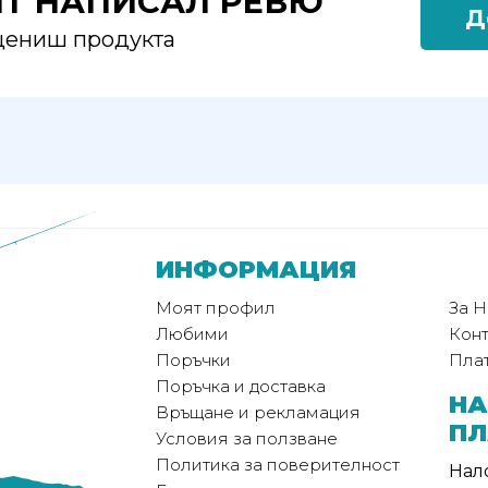
ЯТ НАПИСАЛ РЕВЮ
Д
оцениш продукта
ИНФОРМАЦИЯ
Моят профил
За Н
Любими
Конт
Поръчки
Пла
Поръчка и доставка
НА
Връщане и рекламация
П
Условия за ползване
Политика за поверителност
Нал