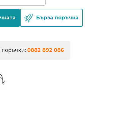
чката
Бърза поръчка
а поръчки:
0882 892 086