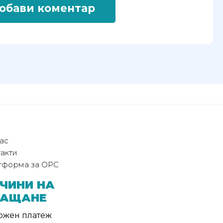
обави коментар
ас
акти
тформа за ОРС
ЧИНИ НА
ЛАЩАНЕ
ожен платеж