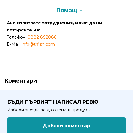
Помощ
Политика
за
Ако изпитвате затруднения, може да ни
използване
потърсите на:
на
Телефон:
0882 892086
“бисквитки”
E-Mail:
info@trfish.com
(Cookie)
Copyright
©
2026
Коментари
Всички
права
запазени.
БЪДИ ПЪРВИЯТ НАПИСАЛ РЕВЮ
Интернет
Избери звезда за да оцениш продукта
Маркетинг
и
Добави коментар
Дизайн