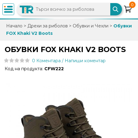
0
×
Начало
>
Дрехи за риболов
>
Обувки и Чехли
>
Обувки
FOX Khaki V2 Boots
0882
892
ОБУВКИ FOX KHAKI V2 BOOTS
086
0 Коментара / Напиши коментар
Код на продукта:
CFW222
info@trfish.com
Вход
Регистрация
Промоции
Нови