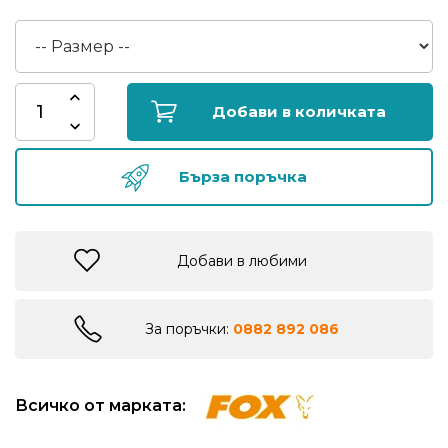
риболов
Куки
за
Добави в количката
риболов
Бърза поръчка
Дрехи
за
риболов
Добави в любими
Къмпинг
За поръчки:
0882 892 086
Лодки
Всичко от марката:
Изкуствени
примамки