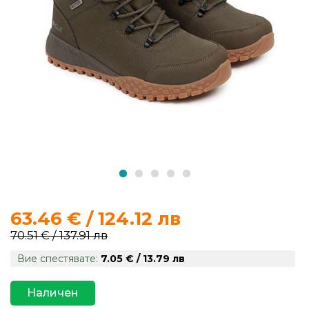
продукти
Захранки
и
добавки
Макари
Въдици
Аксесоари
63.46 € / 124.12 лв
за
70.51 € / 137.91 лв
риболов
Вие спестявате:
7.05 € / 13.79 лв
Влакна
Наличен
за