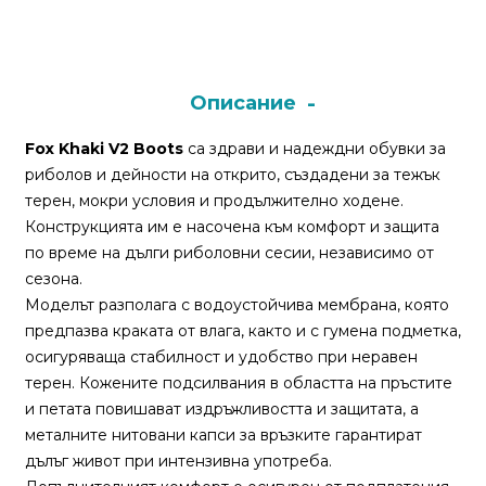
Монтажи
и
Описание
поводи
Fox Khaki V2 Boots
са здрави и надеждни обувки за
Плувки
риболов и дейности на открито, създадени за тежък
за
терен, мокри условия и продължително ходене.
риболов
Конструкцията им е насочена към комфорт и защита
по време на дълги риболовни сесии, независимо от
сезона.
Комплекти
Моделът разполага с водоустойчива мембрана, която
за
предпазва краката от влага, както и с гумена подметка,
риболов
осигуряваща стабилност и удобство при неравен
терен. Кожените подсилвания в областта на пръстите
Сонари
и петата повишават издръжливостта и защитата, а
металните нитовани капси за връзките гарантират
дълъг живот при интензивна употреба.