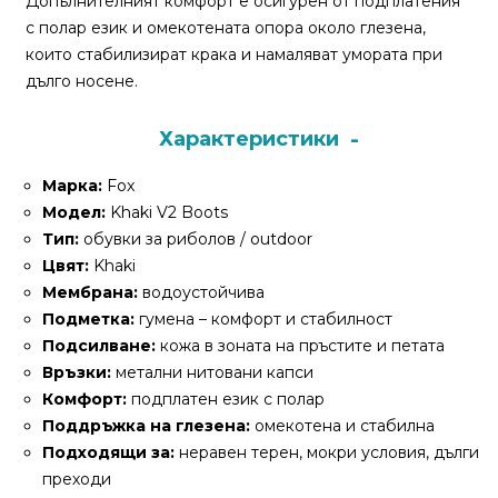
Допълнителният комфорт е осигурен от подплатения
За
с полар език и омекотената опора около глезена,
нас
които стабилизират крака и намаляват умората при
дълго носене.
Контакти
Поръчка
Характеристики
и
доставка
Марка:
Fox
Модел:
Khaki V2 Boots
Връщане
Тип:
обувки за риболов / outdoor
и
Цвят:
Khaki
рекламация
Мембрана:
водоустойчива
Подметка:
гумена – комфорт и стабилност
Условия
Подсилване:
кожа в зоната на пръстите и петата
за
Връзки:
метални нитовани капси
ползване
Комфорт:
подплатен език с полар
Поддръжка на глезена:
омекотена и стабилна
Политика
Подходящи за:
неравен терен, мокри условия, дълги
за
преходи
поверителност