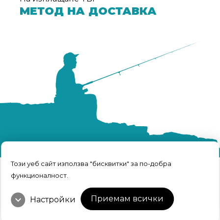
МЕТОД НА ДОСТАВКА
Този уеб сайт използва "бисквитки" за по-добра
функционалност.
TRFISH | Всичко за риболова © 2026 Всички
права запазени.
expand_more
Интернет Маркетинг и Дизайн
Приемам всички
Настройки
от Weberest