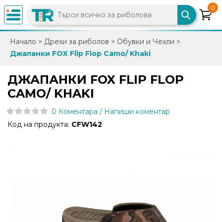
0
×
Начало
>
Дрехи за риболов
>
Обувки и Чехли
>
Джапанки FOX Flip Flop Camo/ Khaki
0882
892
ДЖАПАНКИ FOX FLIP FLOP
086
CAMO/ KHAKI
0 Коментара / Напиши коментар
info@trfish.com
Код на продукта:
CFW142
Вход
Регистрация
Промоции
Нови