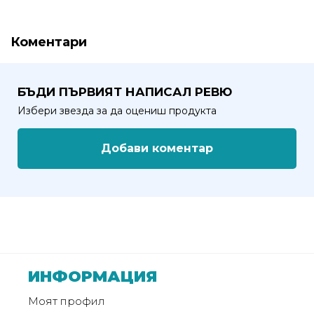
Политика
Коментари
за
използване
на
БЪДИ ПЪРВИЯТ НАПИСАЛ РЕВЮ
“бисквитки”
(Cookie)
Избери звезда за да оцениш продукта
Добави коментар
Copyright
©
2026
Всички
права
запазени.
Интернет
Маркетинг
ИНФОРМАЦИЯ
и
Моят профил
Дизайн