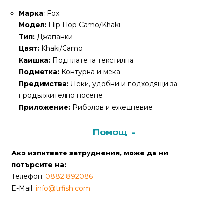
За
Марка:
Fox
нас
Модел:
Flip Flop Camo/Khaki
Контакти
Тип:
Джапанки
Цвят:
Khaki/Camo
Поръчка
Каишка:
Подплатена текстилна
и
Подметка:
Контурна и мека
доставка
Предимства:
Леки, удобни и подходящи за
продължително носене
Връщане
Приложение:
Риболов и ежедневие
и
рекламация
Помощ
Условия
Ако изпитвате затруднения, може да ни
за
потърсите на:
ползване
Телефон:
0882 892086
E-Mail:
info@trfish.com
Политика
за
поверителност