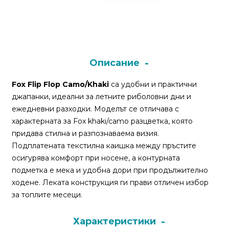
Монтажи
и
поводи
Описание
Плувки
Fox Flip Flop Camo/Khaki
са удобни и практични
за
джапанки, идеални за летните риболовни дни и
риболов
ежедневни разходки. Моделът се отличава с
характерната за Fox khaki/camo разцветка, която
придава стилна и разпознаваема визия.
Комплекти
Подплатената текстилна каишка между пръстите
за
осигурява комфорт при носене, а контурната
риболов
подметка е мека и удобна дори при продължително
ходене. Леката конструкция ги прави отличен избор
Сонари
за топлите месеци.
Характеристики