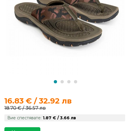
продукти
Захранки
и
добавки
Макари
Въдици
Аксесоари
за
16.83 € / 32.92 лв
риболов
18.70 € / 36.57 лв
Вие спестявате:
1.87 € / 3.66 лв
Влакна
за