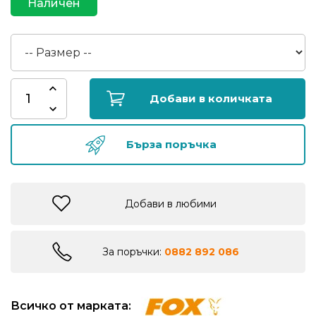
Наличен
риболов
Куки
за
риболов
Добави в количката
Дрехи
Бърза поръчка
за
риболов
Добави в любими
Къмпинг
Лодки
За поръчки:
0882 892 086
Изкуствени
Всичко от марката:
примамки