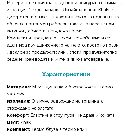
За
Материята е приятна на допир и осигурява оптимална
нас
изолация, без да запарва. Дизайнът в цвят Khaki е
дискретен и стилен, подходящ както за под външно
Контакти
облекло при зимен риболов, така и за носене при
активни дейности в студено време.
Поръчка
Комплектът предлага отличен термобаланс и се
и
адаптира към движението на тялото, което го прави
доставка
идеален за продължителни излети, продължително
седене край водата и интензивно натоварване.
Връщане
и
Характеристики
рекламация
Материал:
Мека, дишаща и бързосъхнеща термо
Условия
материя
за
Изолация:
Отлично задържане на топлината,
ползване
отвеждане на влагата
Комфорт:
Еластична структура, не дразни кожата
Политика
Цвят:
Khaki
за
Комплект:
Термо блуза + термо клин
поверителност