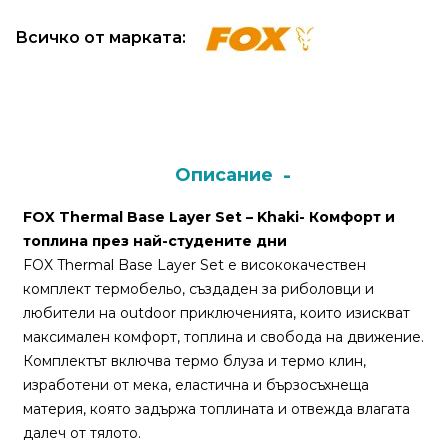
Всичко от марката:
Монтажи
и
поводи
Плувки
Описание
за
риболов
FOX Thermal Base Layer Set – Khaki- Комфорт и
топлина през най-студените дни
Комплекти
FOX Thermal Base Layer Set е висококачествен
за
комплект термобельо, създаден за риболовци и
риболов
любители на outdoor приключенията, които изискват
максимален комфорт, топлина и свобода на движение.
Комплектът включва термо блуза и термо клин,
Сонари
изработени от мека, еластична и бързосъхнеща
материя, която задържа топлината и отвежда влагата
далеч от тялото.