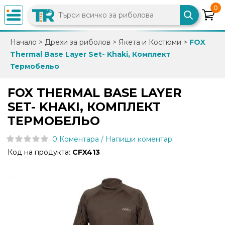
0
×
Начало
>
Дрехи за риболов
>
Якета и Костюми
>
FOX
Thermal Base Layer Set- Khaki, Комплект
0882
Термобельо
892
086
FOX THERMAL BASE LAYER
SET- KHAKI, КОМПЛЕКТ
info@trfish.com
ТЕРМОБЕЛЬО
0 Коментара / Напиши коментар
Вход
Код на продукта:
CFX413
Регистрация
Промоции
Нови