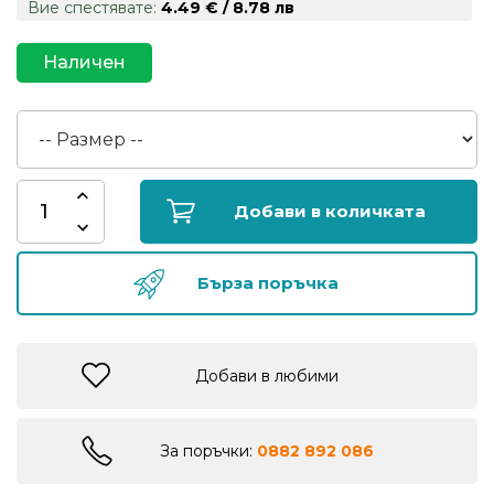
Вие спестявате:
4.49 € / 8.78 лв
риболов
Наличен
Куки
за
риболов
Дрехи
Добави в количката
за
риболов
Бърза поръчка
Къмпинг
Добави в любими
Лодки
За поръчки:
0882 892 086
Изкуствени
примамки