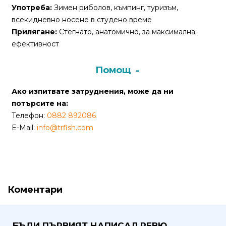
Употреба:
Зимен риболов, къмпинг, туризъм,
Политика
всекидневно носене в студено време
за
Прилягане:
Стегнато, анатомично, за максимална
използване
ефективност
на
“бисквитки”
Помощ
(Cookie)
Ако изпитвате затруднения, може да ни
потърсите на:
Copyright
Телефон:
0882 892086
©
E-Mail:
info@trfish.com
2026
Всички
права
запазени.
Интернет
Коментари
Маркетинг
и
Дизайн
БЪДИ ПЪРВИЯТ НАПИСАЛ РЕВЮ