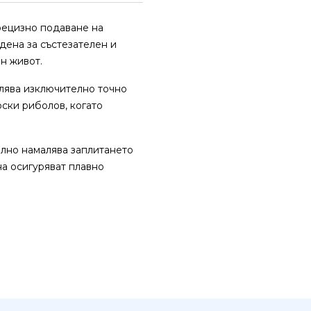
рецизно подаване на
дена за състезателен и
н живот.
олява изключително точно
ски риболов, когато
елно намалява заплитането
а осигуряват плавно