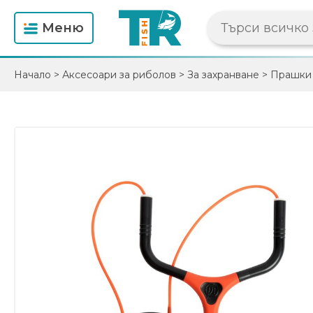
Mеню
Начало
>
Аксесоари за риболов
>
За захранване
>
Прашки