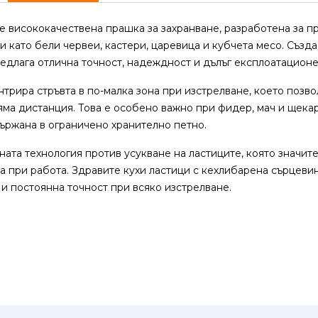
е висококачествена прашка за захранване, разработена за п
 като бели червеи, кастери, царевица и кубчета месо. Създа
едлага отлична точност, надеждност и дълъг експлоатационе
рира стръвта в по-малка зона при изстрелване, което позв
яма дистанция. Това е особено важно при фидер, мач и щекар
ържана в ограничено хранително петно.
ата технология против усукване на ластиците, която значит
 при работа. Здравите кухи ластици с кехлибарена сърцевин
и постоянна точност при всяко изстрелване.