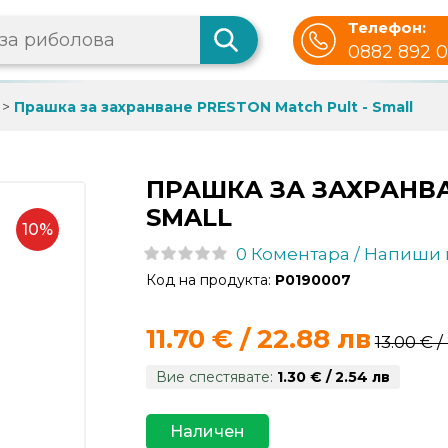
Телефон:
0882 892 
>
Прашка за захранване PRESTON Match Pult - Small
ПРАШКА ЗА ЗАХРАНВА
SMALL
10%
0 Коментара / Напиши
Код на продукта:
P0190007
11.70 € / 22.88 лв
13.00 € /
Вие спестявате:
1.30 € / 2.54 лв
Наличен