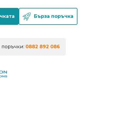
чката
Бърза поръчка
а поръчки:
0882 892 086