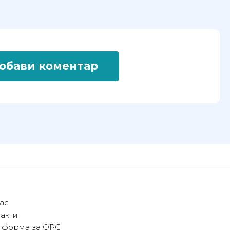
обави коментар
ас
акти
тформа за ОРС