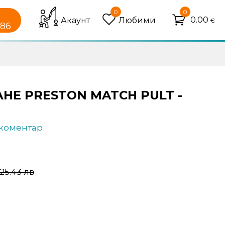
0
0
0.00
Акаунт
Любими
€
086
НЕ PRESTON MATCH PULT -
 коментар
 25.43 лв