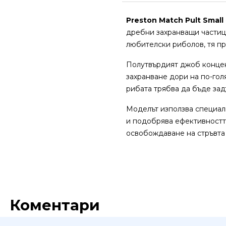
Preston Match Pult Small
дребни захранващи частици
любителски риболов, тя пр
Полутвърдият джоб концент
захранване дори на по-гол
рибата трябва да бъде зад
Моделът използва специалн
и подобрява ефективността
освобождаване на стръвта 
Коментари