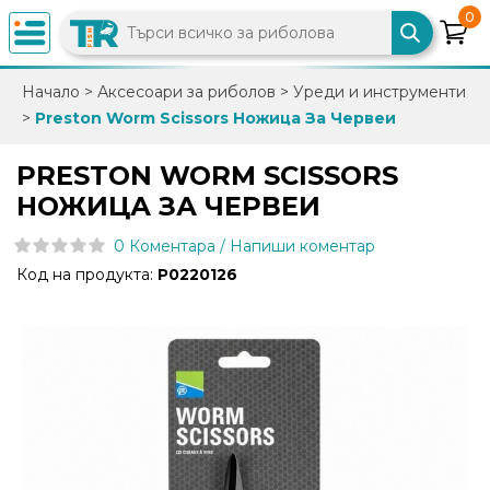
0
×
Начало
>
Аксесоари за риболов
>
Уреди и инструменти
>
Preston Worm Scissors Ножица За Червеи
0882
892
PRESTON WORM SCISSORS
086
НОЖИЦА ЗА ЧЕРВЕИ
0 Коментара / Напиши коментар
info@trfish.com
Код на продукта:
P0220126
Вход
Регистрация
Промоции
Нови