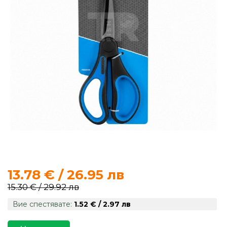
продукти
Захранки
и
добавки
Макари
Въдици
Аксесоари
за
13.78 € / 26.95 лв
риболов
15.30 € / 29.92 лв
Вие спестявате:
1.52 € / 2.97 лв
Влакна
за