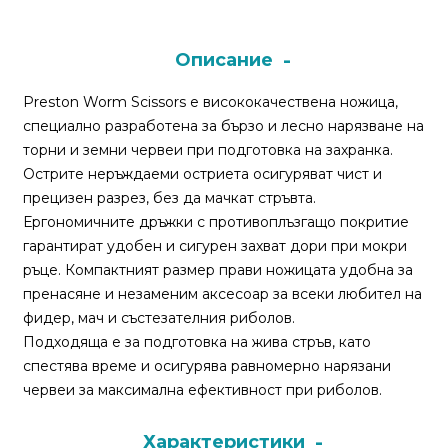
Монтажи
Описание
и
поводи
Preston Worm Scissors е висококачествена ножица,
специално разработена за бързо и лесно нарязване на
торни и земни червеи при подготовка на захранка.
Плувки
Острите неръждаеми остриета осигуряват чист и
за
прецизен разрез, без да мачкат стръвта.
риболов
Ергономичните дръжки с противоплъзгащо покритие
гарантират удобен и сигурен захват дори при мокри
Комплекти
ръце. Компактният размер прави ножицата удобна за
за
пренасяне и незаменим аксесоар за всеки любител на
риболов
фидер, мач и състезателния риболов.
Подходяща е за подготовка на жива стръв, като
спестява време и осигурява равномерно нарязани
Сонари
червеи за максимална ефективност при риболов.
Характеристики