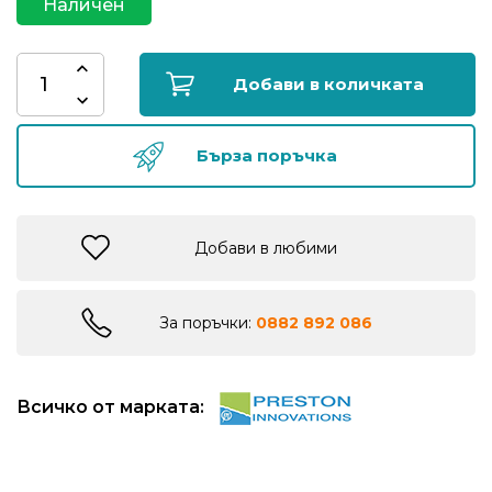
Наличен
риболов
Добави в количката
Куки
за
риболов
Бърза поръчка
Дрехи
за
Добави в любими
риболов
Къмпинг
За поръчки:
0882 892 086
Лодки
Всичко от марката:
Изкуствени
примамки