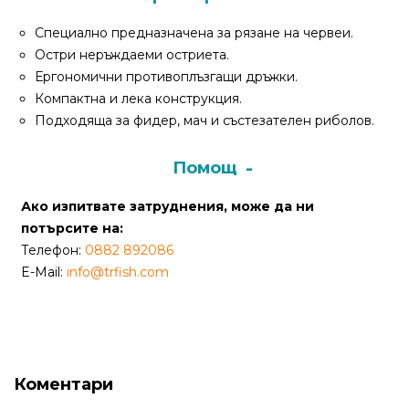
За
нас
Специално предназначена за рязане на червеи.
Остри неръждаеми остриета.
Контакти
Ергономични противоплъзгащи дръжки.
Компактна и лека конструкция.
Поръчка
Подходяща за фидер, мач и състезателен риболов.
и
доставка
Помощ
Връщане
Ако изпитвате затруднения, може да ни
и
потърсите на:
рекламация
Телефон:
0882 892086
E-Mail:
info@trfish.com
Условия
за
ползване
Политика
за
Коментари
поверителност