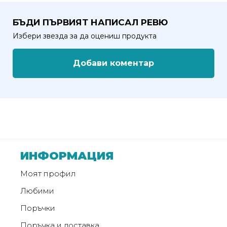
Политика
БЪДИ ПЪРВИЯТ НАПИСАЛ РЕВЮ
за
Избери звезда за да оцениш продукта
използване
на
Добави коментар
“бисквитки”
(Cookie)
Copyright
©
2026
Всички
ИНФОРМАЦИЯ
права
запазени.
Моят профил
Интернет
Любими
Маркетинг
и
Поръчки
Дизайн
Поръчка и доставка