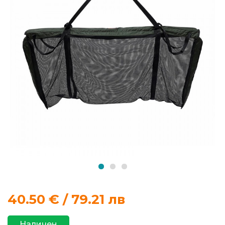
продукти
Захранки
и
добавки
Макари
Въдици
Аксесоари
за
риболов
40.50
€ / 79.21 лв
Влакна
за
Наличен