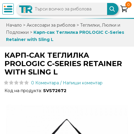
0
×
Начало
>
Аксесоари за риболов
>
Теглилки, Люлки и
Подложки
>
Карп-сак Tеглилка PROLOGIC C-Series
0882
Retainer with Sling L
892
086
КАРП-САК TЕГЛИЛКА
PROLOGIC C-SERIES RETAINER
info@trfish.com
WITH SLING L
0 Коментара / Напиши коментар
Вход
Код на продукта:
SVS72672
Регистрация
Промоции
Нови