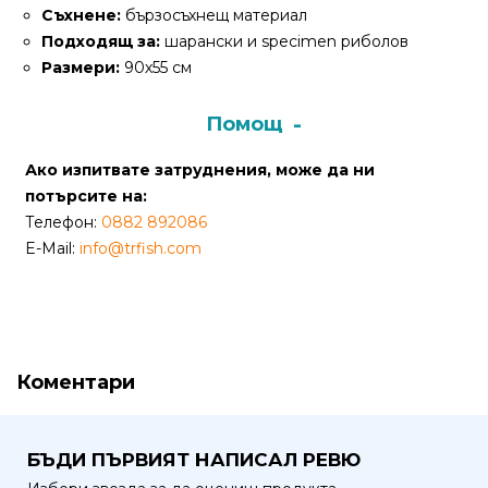
Съхнене:
бързосъхнещ материал
Политика
Подходящ за:
шарански и specimen риболов
за
Размери:
90х55 см
използване
на
Помощ
“бисквитки”
Ако изпитвате затруднения, може да ни
(Cookie)
потърсите на:
Телефон:
0882 892086
Copyright
E-Mail:
info@trfish.com
©
2026
Всички
права
запазени.
Коментари
Интернет
Маркетинг
и
БЪДИ ПЪРВИЯТ НАПИСАЛ РЕВЮ
Дизайн