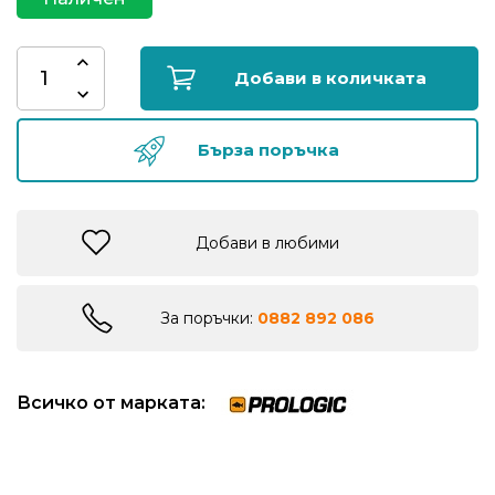
риболов
Добави в количката
Куки
за
риболов
Бърза поръчка
Дрехи
за
Добави в любими
риболов
За поръчки:
0882 892 086
Къмпинг
Лодки
Всичко от марката:
Изкуствени
примамки