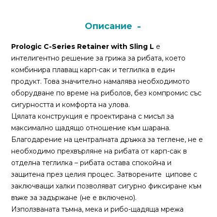
Монтажи
Описание
и
Prologic C-Series Retainer with Sling
L
е
поводи
интелигентно решение за грижа за рибата, което
комбинира плаващ карп-сак и теглилка в един
Плувки
продукт. Това значително намалява необходимото
за
оборудване по време на риболов, без компромис със
риболов
сигурността и комфорта на улова.
Цялата конструкция е проектирана с мисъл за
максимално щадящо отношение към шарана.
Комплекти
Благодарение на централната дръжка за теглене, не е
за
необходимо прехвърляне на рибата от карп-сак в
риболов
отделна теглилка – рибата остава спокойна и
защитена през целия процес. Затворените ципове с
Сонари
заключващи халки позволяват сигурно фиксиране към
въже за задържане (не е включено).
Използваната тъмна, мека и рибо-щадяща мрежа