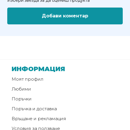
Избери звезда за да оцениш продукта
от
Weberest
Добави коментар
ИНФОРМАЦИЯ
Моят профил
Любими
Поръчки
Поръчка и доставка
Връщане и рекламация
Условия за ползване