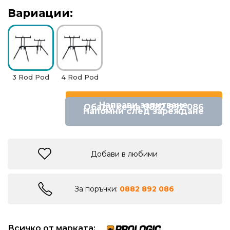
риболов
Вариации:
Куки
за
риболов
3 Rod Pod
4 Rod Pod
Дрехи
Направи запитване
Обади се на 0882 892 086
за
Напомни след зареждане
риболов
Къмпинг
Добави в любими
Лодки
За поръчки:
0882 892 086
Изкуствени
примамки
Всичко от марката: