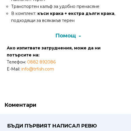
Транспортен калъф за удобно пренасяне
Политика
В комплект:
къси крака + екстра дълги крака
,
за
подходящи за всякакъв терен
използване
на
Помощ
“бисквитки”
(Cookie)
Ако изпитвате затруднения, може да ни
потърсите на:
Телефон:
0882 892086
Copyright
E-Mail:
info@trfish.com
©
2026
Всички
права
запазени.
Коментари
Интернет
Маркетинг
и
БЪДИ ПЪРВИЯТ НАПИСАЛ РЕВЮ
Дизайн