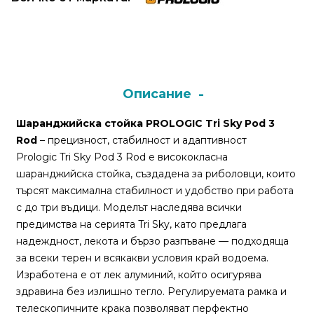
Монтажи
и
поводи
Описание
Плувки
Шаранджийска стойка PROLOGIC Tri Sky Pod 3
за
Rod
– прецизност, стабилност и адаптивност
риболов
Prologic Tri Sky Pod 3 Rod е висококласна
шаранджийска стойка, създадена за риболовци, които
Комплекти
търсят максимална стабилност и удобство при работа
за
с до три въдици. Моделът наследява всички
риболов
предимства на серията Tri Sky, като предлага
надеждност, лекота и бързо разпъване — подходяща
за всеки терен и всякакви условия край водоема.
Сонари
Изработена е от лек алуминий, който осигурява
здравина без излишно тегло. Регулируемата рамка и
телескопичните крака позволяват перфектно