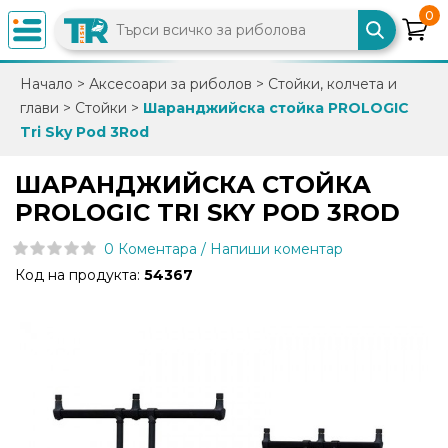
0
×
Начало
>
Аксесоари за риболов
>
Стойки, колчета и
глави
>
Стойки
>
Шаранджийска стойка PROLOGIC
0882
Tri Sky Pod 3Rod
892
086
ШАРАНДЖИЙСКА СТОЙКА
PROLOGIC TRI SKY POD 3ROD
info@trfish.com
0 Коментара / Напиши коментар
Код на продукта:
54367
Вход
Регистрация
Промоции
Нови