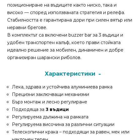
За
позициониране на въдиците както ниско, така и
нас
високо — според използваната стратегия и релефа.
Стабилността е гарантирана дори при силен вятър или
Контакти
неравни брегове.
В комплектът са включени buzzer bar за 3 въдици и
Поръчка
удобен транспортен калъф, което прави стойката
и
идеално решение за мобилен, динамичен и добре
доставка
организиран шарански риболов.
Връщане
и
Характеристики
рекламация
Лека, здрава и устойчива алуминиева рамка
Условия
Прецизни заключващи механизми
за
Бърз монтаж и лесно регулиране
ползване
Подходяща за
3 въдици
Регулируема дължина на рамката
Политика
Регулируема височина за различни ситуации
за
Телескопични крака – подходящи за равен, мек или
поверителност
наклонен терен