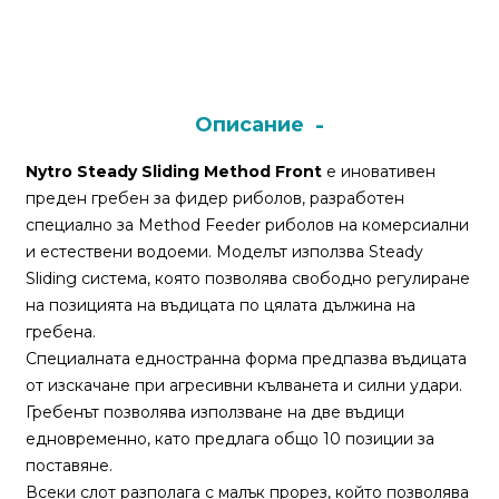
Монтажи
и
поводи
Описание
Nytro Steady Sliding Method Front
е иновативен
Плувки
преден гребен за фидер риболов, разработен
за
специално за Method Feeder риболов на комерсиални
риболов
и естествени водоеми. Моделът използва Steady
Sliding система, която позволява свободно регулиране
Комплекти
на позицията на въдицата по цялата дължина на
за
гребена.
риболов
Специалната едностранна форма предпазва въдицата
от изскачане при агресивни кълванета и силни удари.
Гребенът позволява използване на две въдици
Сонари
едновременно, като предлага общо 10 позиции за
поставяне.
Всеки слот разполага с малък прорез, който позволява