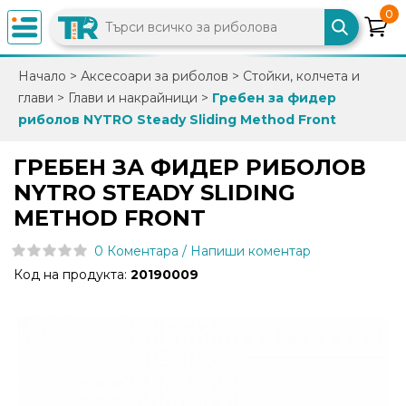
0
×
Начало
>
Аксесоари за риболов
>
Стойки, колчета и
глави
>
Глави и накрайници
>
Гребен за фидер
0882
риболов NYTRO Steady Sliding Method Front
892
086
ГРЕБЕН ЗА ФИДЕР РИБОЛОВ
NYTRO STEADY SLIDING
info@trfish.com
METHOD FRONT
0 Коментара / Напиши коментар
Вход
Код на продукта:
20190009
Регистрация
Промоции
Нови