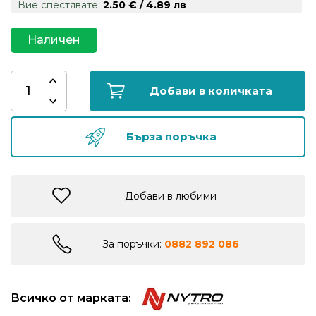
Вие спестявате:
2.50 € / 4.89 лв
риболов
Наличен
Куки
за
риболов
Добави в количката
Дрехи
Бърза поръчка
за
риболов
Добави в любими
Къмпинг
За поръчки:
0882 892 086
Лодки
Изкуствени
Всичко от марката:
примамки