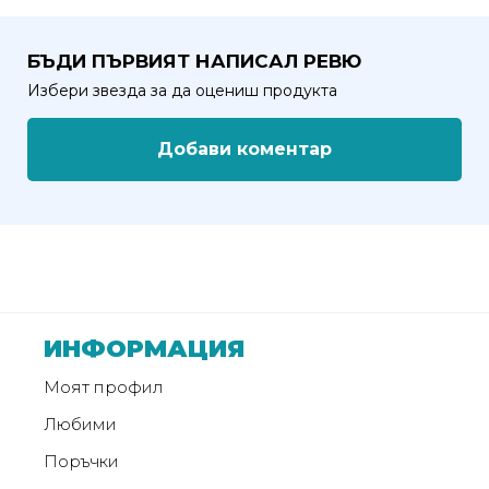
от
Weberest
БЪДИ ПЪРВИЯТ НАПИСАЛ РЕВЮ
Избери звезда за да оцениш продукта
Добави коментар
ИНФОРМАЦИЯ
Моят профил
Любими
Поръчки