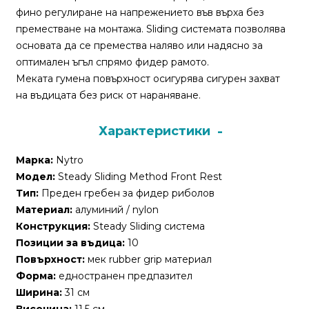
За
фино регулиране на напрежението във върха без
нас
преместване на монтажа. Sliding системата позволява
основата да се премества наляво или надясно за
Контакти
оптимален ъгъл спрямо фидер рамото.
Меката гумена повърхност осигурява сигурен захват
Поръчка
на въдицата без риск от нараняване.
и
доставка
Характеристики
Връщане
Марка:
Nytro
и
Модел:
Steady Sliding Method Front Rest
рекламация
Тип:
Преден гребен за фидер риболов
Условия
Материал:
алуминий / nylon
за
Конструкция:
Steady Sliding система
ползване
Позиции за въдица:
10
Повърхност:
мек rubber grip материал
Политика
Форма:
едностранен предпазител
за
Ширина:
31 см
поверителност