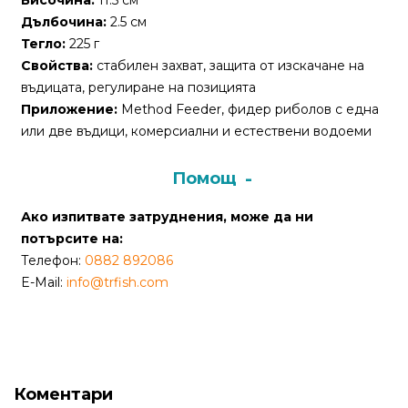
Височина:
11.5 см
Дълбочина:
2.5 см
Политика
Тегло:
225 г
за
Свойства:
стабилен захват, защита от изскачане на
използване
въдицата, регулиране на позицията
на
Приложение:
Method Feeder, фидер риболов с една
“бисквитки”
или две въдици, комерсиални и естествени водоеми
(Cookie)
Помощ
Copyright
Ако изпитвате затруднения, може да ни
©
потърсите на:
2026
Телефон:
0882 892086
Всички
E-Mail:
info@trfish.com
права
запазени.
Интернет
Маркетинг
и
Коментари
Дизайн