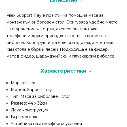
Описание
Монтажи
Filex Support Tray е практична помощна маса за
и
монтаж към риболовен стол. Осигурява удобно място
поводи
за съхранение на стръв, аксесоари, монтажи,
телефони и други принадлежности по време на
риболов. Конструкцията е лека и здрава, а монтажът
Плувки
към стола е бърз и лесен. Подходяща е за фидер,
за
метод фидер, шаранджийски и плувкарски риболов.
риболов
Характеристики
Комплекти
за
Марка: Filex
риболов
Модел: Support Tray
Тип: Маса за риболовен стол
Размер: 44 х 32см
Сонари
Лека конструкция
Бърз монтаж
Устойчива на атмосферни условия