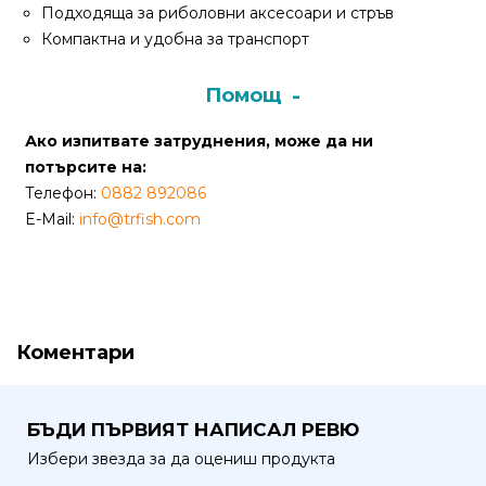
За
Подходяща за риболовни аксесоари и стръв
нас
Компактна и удобна за транспорт
Контакти
Помощ
Поръчка
Ако изпитвате затруднения, може да ни
и
потърсите на:
доставка
Телефон:
0882 892086
E-Mail:
info@trfish.com
Връщане
и
рекламация
Условия
Коментари
за
ползване
Политика
БЪДИ ПЪРВИЯТ НАПИСАЛ РЕВЮ
за
Избери звезда за да оцениш продукта
поверителност