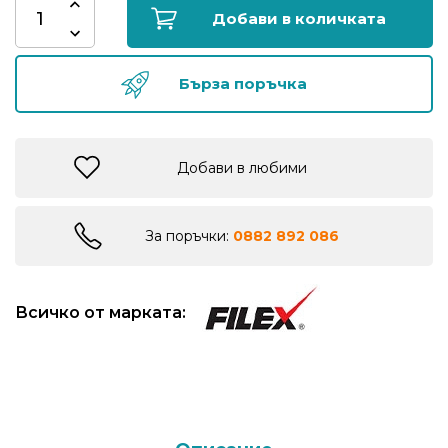
риболов
Добави в количката
Куки
Бърза поръчка
за
риболов
Добави в любими
Дрехи
за
риболов
За поръчки:
0882 892 086
Къмпинг
Всичко от марката:
Лодки
Изкуствени
примамки