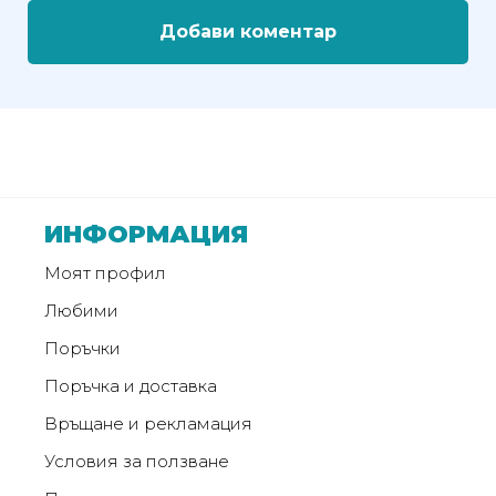
Добави коментар
Политика
за
използване
на
“бисквитки”
(Cookie)
ИНФОРМАЦИЯ
Copyright
©
Моят профил
2026
Любими
Всички
права
Поръчки
запазени.
Поръчка и доставка
Интернет
Връщане и рекламация
Маркетинг
и
Условия за ползване
Дизайн