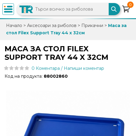
0
×
Начало
>
Аксесоари за риболов
>
Прикачни
>
Маса за
стол Filex Support Tray 44 x 32см
0882
892
МАСА ЗА СТОЛ FILEX
086
SUPPORT TRAY 44 X 32СМ
0 Коментара / Напиши коментар
info@trfish.com
Код на продукта:
88002860
Вход
Регистрация
Промоции
Нови