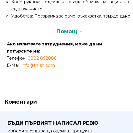
За
Конструкция: Подсилена твърда обвивка за защита на
нас
съдържанието
Удобства: Презрамка за рамо, ръкохватка, твърдо дъно
Контакти
Помощ
Поръчка
и
Ако изпитвате затруднения, може да ни
доставка
потърсите на:
Телефон:
0882 892086
Връщане
E-Mail:
info@trfish.com
и
рекламация
Условия
за
Коментари
ползване
Политика
БЪДИ ПЪРВИЯТ НАПИСАЛ РЕВЮ
за
Избери звезда за да оцениш продукта
поверителност