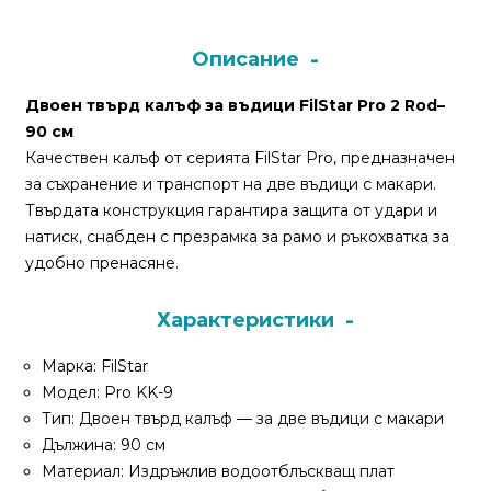
Монтажи
Описание
и
Двоен твърд калъф за въдици FilStar Pro 2 Rod–
поводи
90 см
Качествен калъф от серията FilStar Pro, предназначен
Плувки
за съхранение и транспорт на две въдици с макари.
за
Твърдата конструкция гарантира защита от удари и
риболов
натиск, снабден с презрамка за рамо и ръкохватка за
удобно пренасяне.
Комплекти
за
Характеристики
риболов
Марка: FilStar
Модел: Pro KK-9
Сонари
Тип: Двоен твърд калъф — за две въдици с макари
Дължина: 90 см
Материал: Издръжлив водоотблъскващ плат