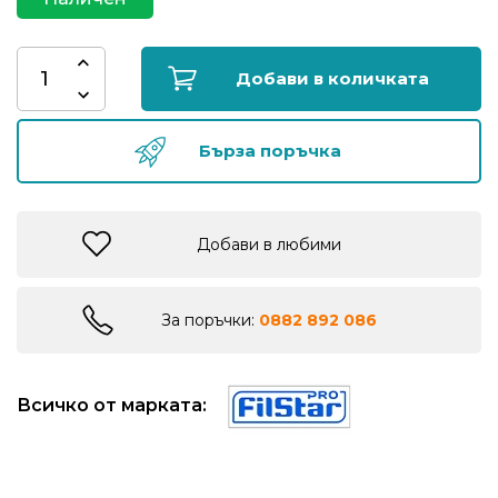
риболов
Добави в количката
Куки
за
риболов
Бърза поръчка
Дрехи
за
Добави в любими
риболов
За поръчки:
0882 892 086
Къмпинг
Лодки
Всичко от марката:
Изкуствени
примамки