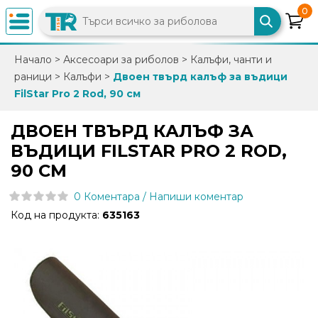
0
×
Начало
>
Аксесоари за риболов
>
Калъфи, чанти и
раници
>
Калъфи
>
Двоен твърд калъф за въдици
0882
FilStar Pro 2 Rod, 90 cм
892
086
ДВОЕН ТВЪРД КАЛЪФ ЗА
ВЪДИЦИ FILSTAR PRO 2 ROD,
info@trfish.com
90 CМ
0 Коментара / Напиши коментар
Вход
Код на продукта:
635163
Регистрация
Промоции
Нови