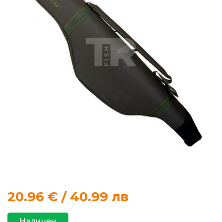
продукти
Захранки
и
добавки
Макари
Въдици
Аксесоари
за
риболов
20.96
€ / 40.99 лв
Влакна
за
Наличен