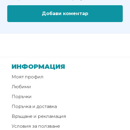
Политика
Добави коментар
за
използване
на
“бисквитки”
(Cookie)
Copyright
ИНФОРМАЦИЯ
©
Моят профил
2026
Всички
Любими
права
Поръчки
запазени.
Интернет
Поръчка и доставка
Маркетинг
Връщане и рекламация
и
Дизайн
Условия за ползване