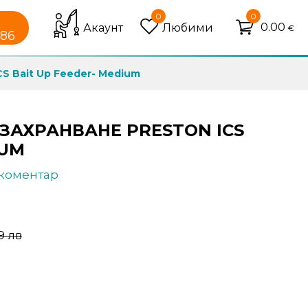
0
0
0.00
Акаунт
Любими
€
086
S Bait Up Feeder- Medium
ЗАХРАНВАНЕ PRESTON ICS
IUM
 коментар
29 лв