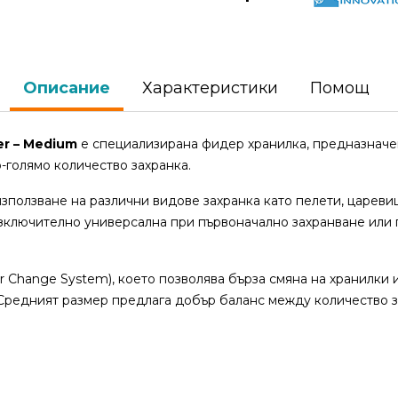
Описание
Характеристики
Помощ
er – Medium
е специализирана фидер хранилка, предназначе
о-голямо количество захранка.
зползване на различни видове захранка като пелети, царевиц
 изключително универсална при първоначално захранване или
er Change System), което позволява бърза смяна на хранилки 
Средният размер предлага добър баланс между количество з