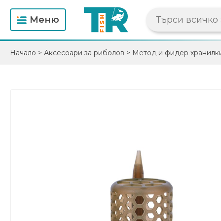
Mеню
Начало
>
Аксесоари за риболов
>
Метод и фидер хранилк