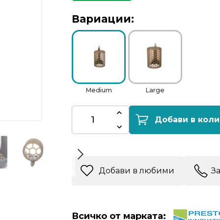
Вариации:
Medium
Large
Добави в коли
Добави в любими
З
Всичко от марката: