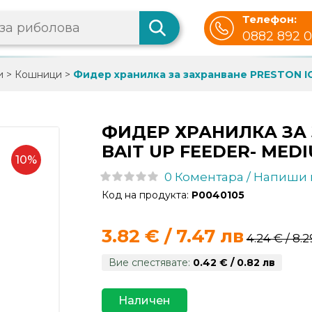
Телефон:
0882 892 
и
>
Кошници
>
Фидер хранилка за захранване PRESTON IC
ФИДЕР ХРАНИЛКА ЗА 
BAIT UP FEEDER- MED
10%
0 Коментара / Напиши
Код на продукта:
P0040105
3.82 € / 7.47 лв
4.24 € / 8.
Вие спестявате:
0.42 € / 0.82 лв
Наличен