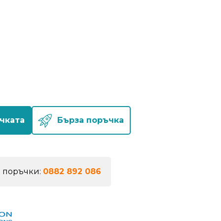
чката
Бърза поръчка
а поръчки:
0882 892 086