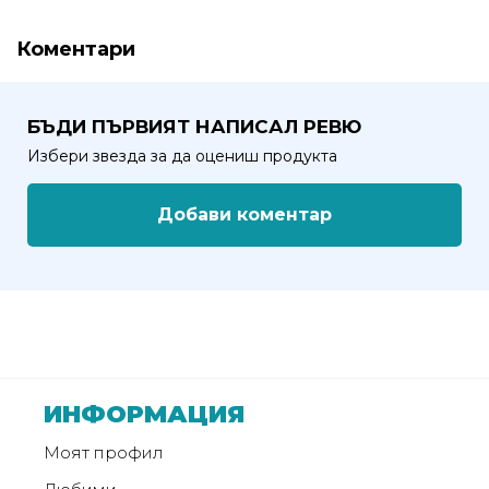
Политика
Коментари
за
използване
на
БЪДИ ПЪРВИЯТ НАПИСАЛ РЕВЮ
“бисквитки”
Избери звезда за да оцениш продукта
(Cookie)
Добави коментар
Copyright
©
2026
Всички
права
запазени.
Интернет
ИНФОРМАЦИЯ
Маркетинг
и
Моят профил
Дизайн