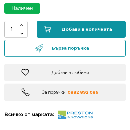
риболов
Наличен
Куки
Добави в количката
за
риболов
Бърза поръчка
Дрехи
за
риболов
Добави в любими
Къмпинг
За поръчки:
0882 892 086
Лодки
Всичко от марката:
Изкуствени
примамки