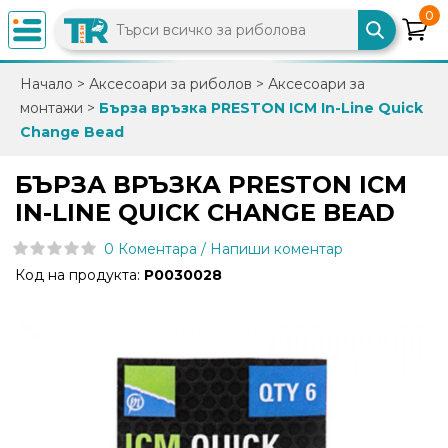
0
×
Начало
>
Аксесоари за риболов
>
Аксесоари за
монтажи
>
Бърза връзка PRESTON ICM In-Line Quick
0882
Change Bead
892
086
БЪРЗА ВРЪЗКА PRESTON ICM
IN-LINE QUICK CHANGE BEAD
info@trfish.com
0 Коментара / Напиши коментар
Код на продукта:
P0030028
Вход
Регистрация
Промоции
Нови