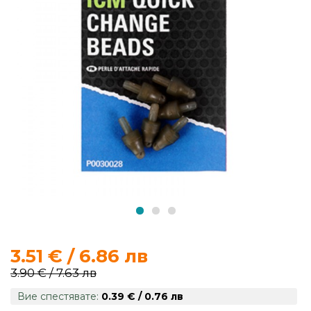
продукти
Захранки
и
добавки
Макари
Въдици
Аксесоари
за
риболов
3.51 € / 6.86 лв
3.90 € / 7.63 лв
Влакна
Вие спестявате:
0.39 € / 0.76 лв
за