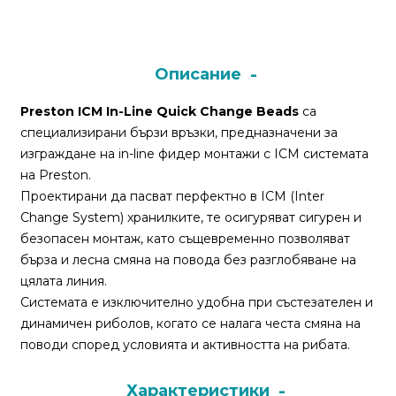
Монтажи
и
Описание
поводи
Preston ICM In-Line Quick Change Beads
са
специализирани бързи връзки, предназначени за
Плувки
изграждане на in-line фидер монтажи с ICM системата
за
на Preston.
риболов
Проектирани да пасват перфектно в ICM (Inter
Change System) хранилките, те осигуряват сигурен и
Комплекти
безопасен монтаж, като същевременно позволяват
за
бърза и лесна смяна на повода без разглобяване на
риболов
цялата линия.
Системата е изключително удобна при състезателен и
динамичен риболов, когато се налага честа смяна на
Сонари
поводи според условията и активността на рибата.
Характеристики