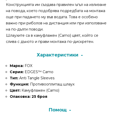
За
Конструкцията им създава правилен ъгъл на излизане
нас
на повода, което подобрява подредбата на монтажа
още при падането му във водата. Това е особено
Контакти
важно при риболов на дистанция или при използване
на по-дълги поводи.
Поръчка
Шлаухите са в камуфлажен (Camo) цвят, който се
и
слива с дъното и прави монтажа по-дискретен.
доставка
Връщане
Характеристики
и
Марка:
FOX
рекламация
Серия:
EDGES™ Camo
Условия
Тип:
Anti Tangle Sleeves
за
Функция:
Противооплитащ шлаух
ползване
Цвят:
Камуфлажен (Camo)
Опаковка:
25 броя
Политика
за
Помощ
поверителност