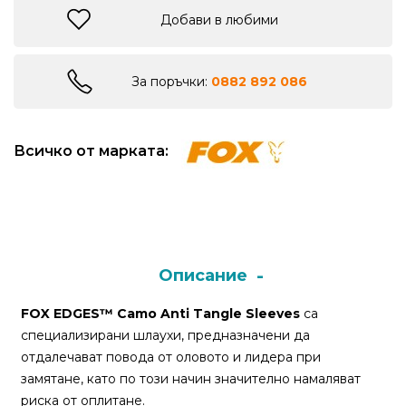
Добави в любими
Монтажи
и
За поръчки:
0882 892 086
поводи
Плувки
Всичко от марката:
за
риболов
Комплекти
за
Описание
риболов
FOX EDGES™ Camo Anti Tangle Sleeves
са
специализирани шлаухи, предназначени да
Сонари
отдалечават повода от оловото и лидера при
замятане, като по този начин значително намаляват
риска от оплитане.