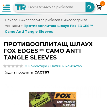
0
×
Начало
>
Аксесоари за риболов
>
Аксесоари за
монтажи
>
Противооплитащ шлаух Fox EDGES™
0882
Camo Anti Tangle Sleeves
892
086
ПРОТИВООПЛИТАЩ ШЛАУХ
FOX EDGES™ CAMO ANTI
info@trfish.com
TANGLE SLEEVES
0 Коментара / Напиши коментар
Вход
Код на продукта:
CAC767
Регистрация
Промоции
Нови