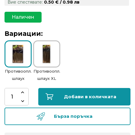
Вие спестявате:
0.50 € / 0.98 лв
риболов
Наличен
Куки
за
Вариации:
риболов
Дрехи
за
риболов
Противоопл.
Противоопл.
шлаух
шлаух XL
Къмпинг
Добави в количката
Лодки
Бърза поръчка
Изкуствени
примамки