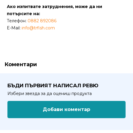
Ако изпитвате затруднения, може да ни
Политика
потърсите на:
за
Телефон:
0882 892086
използване
E-Mail:
info@trfish.com
на
“бисквитки”
(Cookie)
Коментари
Copyright
©
2026
БЪДИ ПЪРВИЯТ НАПИСАЛ РЕВЮ
Всички
права
Избери звезда за да оцениш продукта
запазени.
Интернет
Добави коментар
Маркетинг
и
Дизайн