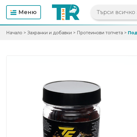
Mеню
Начало
>
Захранки и добавки
>
Протеинови топчета
>
Под