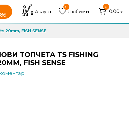
0
0
0.00
Акаунт
Любими
€
086
ts 20mm, FISH SENSE
ВИ ТОПЧЕТА TS FISHING
0MM, FISH SENSE
 коментар