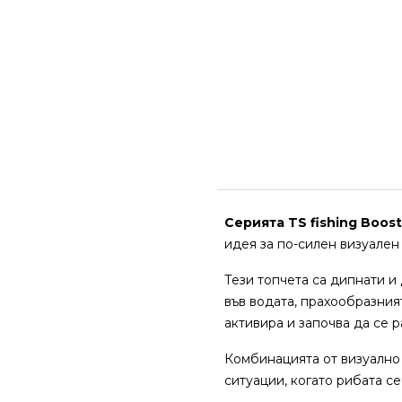
Серията TS fishing Boos
идея за по-силен визуален 
Тези топчета са дипнати и
във водата, прахообразният
активира и започва да се 
Комбинацията от визуално
ситуации, когато рибата с