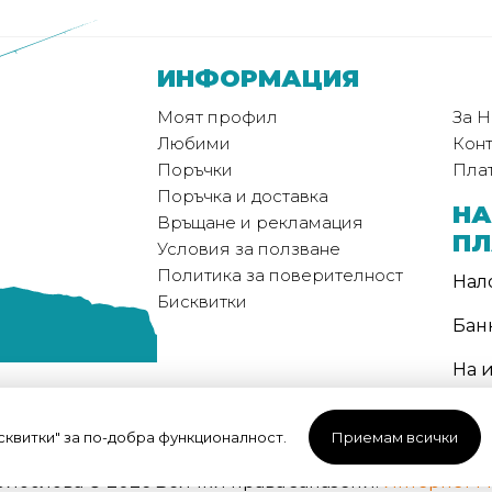
ИНФОРМАЦИЯ
Моят профил
За Н
Любими
Конт
Поръчки
Пла
Поръчка и доставка
НА
Връщане и рекламация
П
Условия за ползване
Политика за поверителност
Нал
Бисквитки
Бан
На 
МЕ
ДО
исквитки" за по-добра функционалност.
Приемам всички
 риболова © 2026 Всички права запазени.
Интернет М