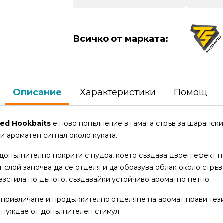
Всичко от марката:
Описание
Характеристики
Помощ
ted Hookbaits
е ново попълнение в гамата стръв за шарански
и ароматен сигнал около куката.
 допълнително покрити с пудра, което създава двоен ефект 
 слой започва да се отделя и да образува облак около стръвт
разстила по дъното, създавайки устойчиво ароматно петно.
 привличане и продължително отделяне на аромат прави тез
е нуждае от допълнителен стимул.