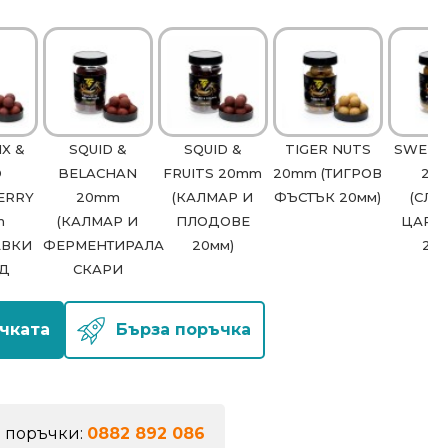
IX &
SQUID &
SQUID &
TIGER NUTS
SWEET
D
BELACHAN
FRUITS 20mm
20mm (ТИГРОВ
20
ERRY
20mm
(КАЛМАР И
ФЪСТЪК 20мм)
(СЛА
m
(КАЛМАР И
ПЛОДОВЕ
ЦАРЕ
АВКИ
ФЕРМЕНТИРАЛА
20мм)
20м
ОД
СКАРИ
чката
Бърза поръчка
а поръчки:
0882 892 086