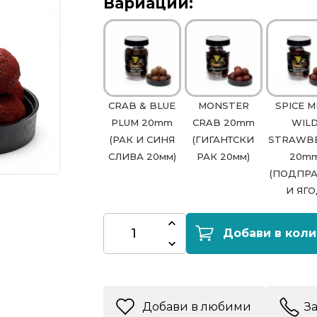
Вариации:
CRAB & BLUE
MONSTER
SPICE M
PLUM 20mm
CRAB 20mm
WIL
(РАК И СИНЯ
(ГИГАНТСКИ
STRAWB
СЛИВА 20мм)
РАК 20мм)
20m
(ПОДПР
И ЯГ
Добави в коли
Добави в любими
З