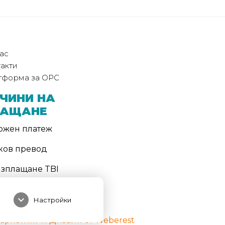
ас
акти
тформа за ОРС
ЧИНИ НА
ЛАЩАНЕ
ожен платеж
ков превод
изплащане TBI
ТОД НА
expand_more
СТАВКА
Настройки
аркетинг и Дизайн от Weberest