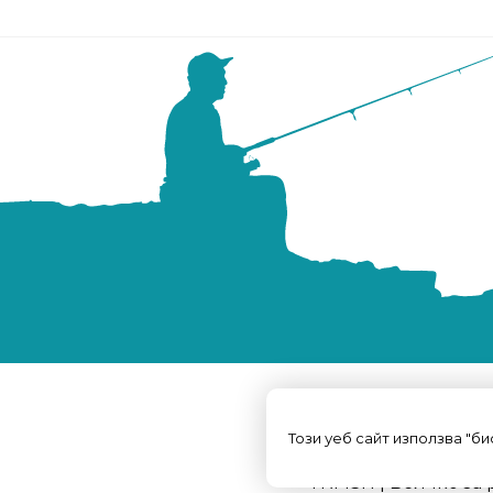
Този уеб сайт използва "б
TRFISH | Всичко за