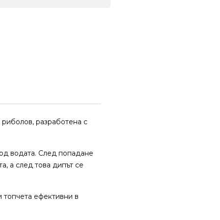
 риболов, разработена с
под водата. След попадане
а, а след това дипът се
и топчета ефективни в