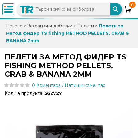
0
×
Начало
>
Захранки и добавки
>
Пелети
>
Пелети за
метод фидер TS fishing METHOD PELLETS, CRAB &
0882
BANANA 2mm
892
086
ПЕЛЕТИ ЗА МЕТОД ФИДЕР TS
FISHING METHOD PELLETS,
info@trfish.com
CRAB & BANANA 2MM
0 Коментара / Напиши коментар
Вход
Код на продукта:
562727
Регистрация
Промоции
Нови