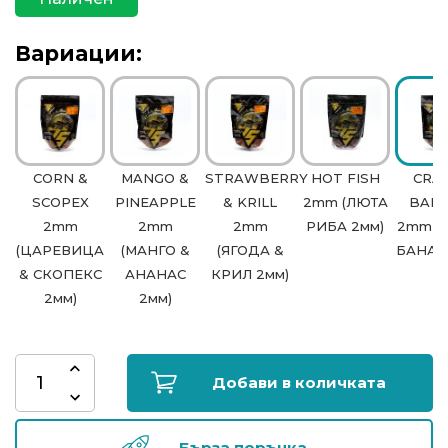
риболов
Вариации:
Куки
за
риболов
CORN &
MANGO &
STRAWBERRY
HOT FISH
CRA
Дрехи
SCOPEX
PINEAPPLE
& KRILL
2mm (ЛЮТА
BAN
за
2mm
2mm
2mm
РИБА 2мм)
2mm (
риболов
(ЦАРЕВИЦА
(МАНГО &
(ЯГОДА &
БАНАН
& СКОПЕКС
АНАНАС
КРИЛ 2мм)
Къмпинг
2мм)
2мм)
Лодки
Добави в количката
Изкуствени
примамки
Бърза поръчка