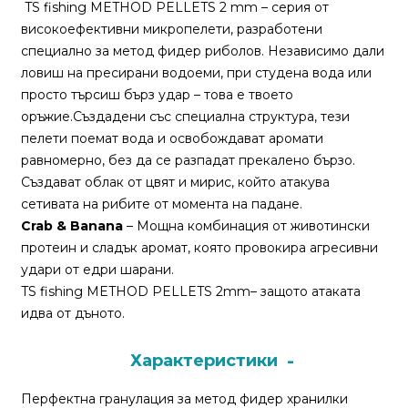
За
TS fishing METHOD PELLETS 2 mm – серия от
нас
високоефективни микропелети, разработени
специално за метод фидер риболов. Независимо дали
Контакти
ловиш на пресирани водоеми, при студена вода или
просто търсиш бърз удар – това е твоето
Поръчка
оръжие.Създадени със специална структура, тези
и
пелети поемат вода и освобождават аромати
доставка
равномерно, без да се разпадат прекалено бързо.
Създават облак от цвят и мирис, който атакува
Връщане
сетивата на рибите от момента на падане.
и
Crab & Banana
– Мощна комбинация от животински
рекламация
протеин и сладък аромат, която провокира агресивни
удари от едри шарани.
Условия
TS fishing METHOD PELLETS 2mm– защото атаката
за
идва от дъното.
ползване
Политика
Характеристики
за
Перфектна гранулация за метод фидер хранилки
поверителност