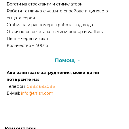
Богати на атрактанти и стимулатори
Политика
Работят отлично с нашите спрейове и дипове от
за
същата серия
използване
Стабилна и равномерна работа под вода
на
Отлично се съчетават с мини pop-up и wafters
“бисквитки”
Цвят – черен и жълт
(Cookie)
Количество – 400гр
Помощ
Copyright
©
Ако изпитвате затруднения, може да ни
2026
потърсите на:
Всички
Телефон:
0882 892086
права
E-Mail:
info@trfish.com
запазени.
Интернет
Маркетинг
и
Дизайн
Коментари