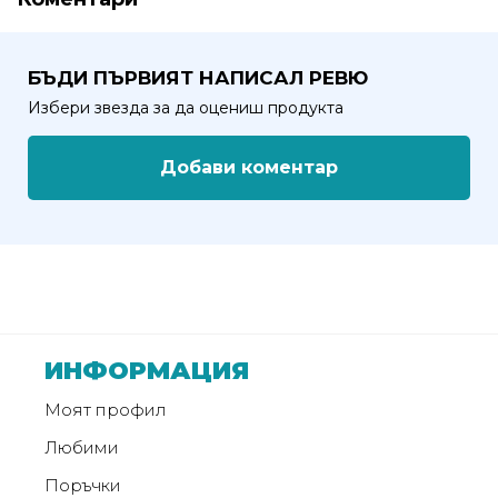
от
Weberest
БЪДИ ПЪРВИЯТ НАПИСАЛ РЕВЮ
Избери звезда за да оцениш продукта
Добави коментар
ИНФОРМАЦИЯ
Моят профил
Любими
Поръчки