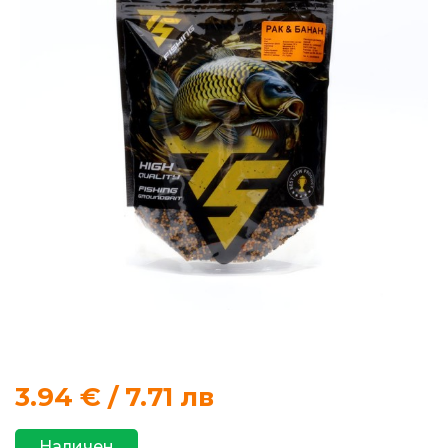
продукти
Захранки
и
добавки
Макари
Въдици
Аксесоари
за
риболов
3.94
€ / 7.71 лв
Влакна
за
Наличен