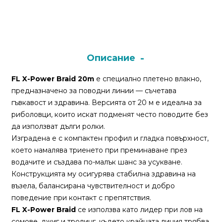
Монтажи
и
поводи
Описание
Плувки
FL X-Power Braid 20m
е специално плетено влакно,
за
предназначено за поводни линии — съчетава
риболов
гъвкавост и здравина. Версията от 20 м е идеална за
риболовци, които искат подменят често поводите без
да използват дълги ролки.
Комплекти
Изградена е с компактен профил и гладка повърхност,
за
което намалява триенето при преминаване през
риболов
водачите и създава по-малък шанс за усукване.
Конструкцията му осигурява стабилна здравина на
Сонари
възела, балансирана чувствителност и добро
поведение при контакт с препятствия.
FL X-Power Braid
се използва като лидер при лов на
сомове, джиг и тролинг, където крайната линия трябва