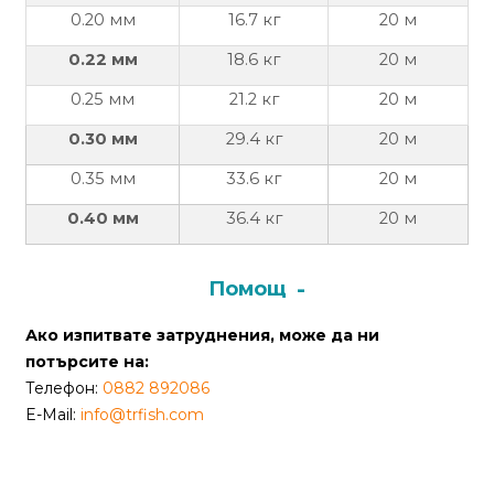
0.20 мм
16.7 кг
20 м
Политика
0.22 мм
18.6 кг
20 м
за
използване
0.25 мм
21.2 кг
20 м
на
0.30 мм
29.4 кг
20 м
“бисквитки”
(Cookie)
0.35 мм
33.6 кг
20 м
0.40 мм
36.4 кг
20 м
Copyright
©
Помощ
2026
Всички
Ако изпитвате затруднения, може да ни
права
потърсите на:
запазени.
Телефон:
0882 892086
Интернет
E-Mail:
info@trfish.com
Маркетинг
и
Дизайн