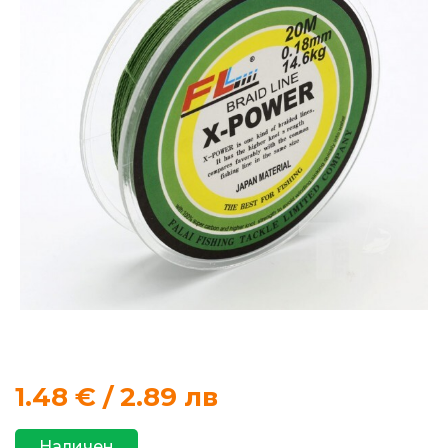
продукти
Захранки
и
добавки
Макари
Въдици
Аксесоари
за
риболов
1.48
€ / 2.89 лв
Влакна
за
Наличен