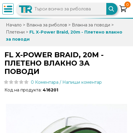
0
×
Начало
>
Влакна за риболов
>
Влакна за поводи
>
Плетени
>
FL X-Power Braid, 20m - Плетено влакно
0882
за поводи
892
086
FL X-POWER BRAID, 20M -
ПЛЕТЕНО ВЛАКНО ЗА
info@trfish.com
ПОВОДИ
0 Коментара / Напиши коментар
Вход
Код на продукта:
416201
Регистрация
Промоции
Нови