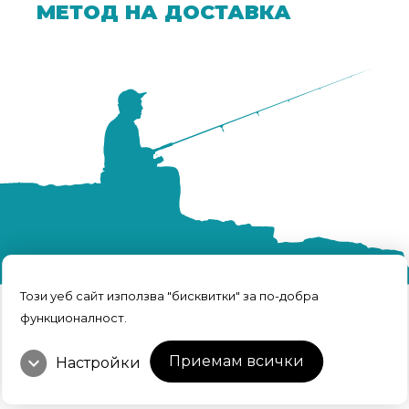
МЕТОД НА ДОСТАВКА
Този уеб сайт използва "бисквитки" за по-добра
функционалност.
TRFISH | Всичко за риболова © 2026 Всички
права запазени.
expand_more
Интернет Маркетинг и Дизайн
Приемам всички
Настройки
от Weberest