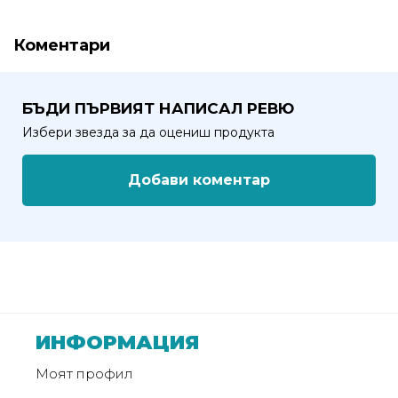
от
Weberest
Коментари
БЪДИ ПЪРВИЯТ НАПИСАЛ РЕВЮ
Избери звезда за да оцениш продукта
Добави коментар
ИНФОРМАЦИЯ
Моят профил