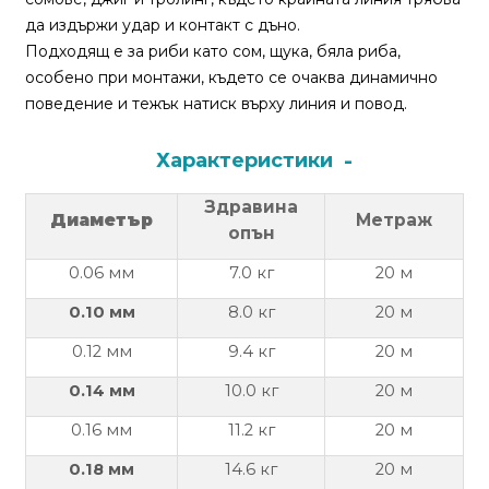
За
да издържи удар и контакт с дъно.
нас
Подходящ е за риби като сом, щука, бяла риба,
особено при монтажи, където се очаква динамично
Контакти
поведение и тежък натиск върху линия и повод.
Поръчка
и
Характеристики
доставка
Здравина
Диаметър
Метраж
Връщане
опън
и
0.06 мм
7.0 кг
20 м
рекламация
0.10 мм
8.0 кг
20 м
Условия
0.12 мм
9.4 кг
20 м
за
ползване
0.14 мм
10.0 кг
20 м
Политика
0.16 мм
11.2 кг
20 м
за
0.18 мм
14.6 кг
20 м
поверителност