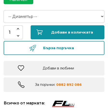
риболов
Куки
за
риболов
Добави в количката
Дрехи
Бърза поръчка
за
риболов
Добави в любими
Къмпинг
За поръчки:
0882 892 086
Лодки
Изкуствени
Всичко от марката:
примамки