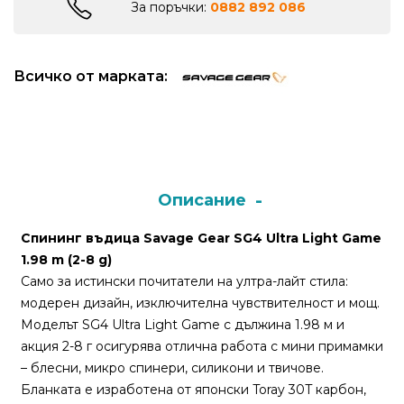
За поръчки:
0882 892 086
Монтажи
и
Всичко от марката:
поводи
Плувки
за
риболов
Описание
Спининг въдица Savage Gear SG4 Ultra Light Game
Комплекти
1.98 m (2-8 g)
за
Само за истински почитатели на ултра-лайт стила:
риболов
модерен дизайн, изключителна чувствителност и мощ.
Моделът SG4 Ultra Light Game с дължина 1.98 м и
Сонари
акция 2-8 г осигурява отлична работа с мини примамки
– блесни, микро спинери, силикони и твичове.
Бланката е изработена от японски Toray 30T карбон,