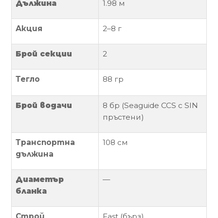
Дължина
1.98 м
Политика
Акция
2–8 г
за
използване
на
Брой секции
2
“бисквитки”
(Cookie)
Тегло
88 гр
Брой водачи
8 бр (Seaguide CCS с SIN
Copyright
пръстени)
©
2026
Всички
Транспортна
108 см
права
дължина
запазени.
Интернет
Диаметър
—
Маркетинг
бланка
и
Дизайн
Строй
Fast (бърз)