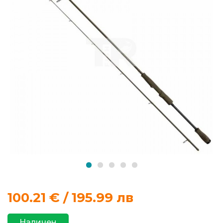
продукти
Захранки
и
добавки
Макари
Въдици
Аксесоари
за
риболов
100.21
€ / 195.99 лв
Влакна
за
Наличен