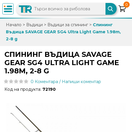
0
×
Начало
>
Въдици
>
Въдици за спининг
>
Спининг
Въдица SAVAGE GEAR SG4 Ultra Light Game 1.98m,
0882
2-8 g
892
086
СПИНИНГ ВЪДИЦА SAVAGE
GEAR SG4 ULTRA LIGHT GAME
info@trfish.com
1.98M, 2-8 G
0 Коментара / Напиши коментар
Вход
Код на продукта:
72190
Регистрация
Промоции
Нови