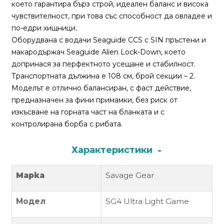
За
което гарантира бърз строй, идеален баланс и висока
нас
чувствителност, при това със способност да овладее и
по-едри хищници.
Контакти
Оборудвана с водачи Seaguide CCS с SIN пръстени и
макародържач Seaguide Alien Lock-Down, което
Поръчка
допринася за перфектното усещане и стабилност.
и
Транспортната дължина е 108 см, брой секции – 2.
доставка
Моделът е отлично балансиран, с фаст действие,
предназначен за фини примамки, без риск от
Връщане
изкъсване на горната част на бланката и с
и
контролирана борба с рибата.
рекламация
Характеристики
Условия
за
ползване
Марка
Savage Gear
Политика
Модел
SG4 Ultra Light Game
за
поверителност