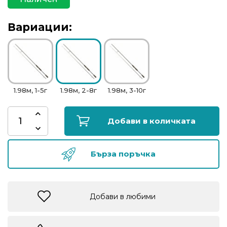
риболов
Вариации:
Куки
за
риболов
1.98м, 1-5г
1.98м, 2-8г
1.98м, 3-10г
Дрехи
за
риболов
Добави в количката
Къмпинг
Бърза поръчка
Лодки
Добави в любими
Изкуствени
примамки