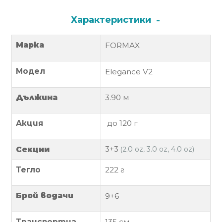
Политика
Характеристики
за
използване
Марка
FORMAX
на
“бисквитки”
Модел
Elegance V2
(Cookie)
Дължина
3.90
м
Copyright
©
Акция
до 120 г
2026
Всички
3+3
(2
Секции
.0 oz, 3.0 oz, 4.0 oz)
права
запазени.
Тегло
222
г
Интернет
Маркетинг
Брой водачи
9+6
и
Дизайн
Транспортна
135 см