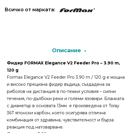
Всичко от марката:
Монтажи
и
поводи
Плувки
Описание
за
риболов
Фидер FORMAX Elegance V2 Feeder Pro – 3.90 m,
120 g
Formax Elegance V2 Feeder Pro 3.90 m / 120 g е мощна
Комплекти
и високо прецизна фидер въдица, създадена за
за
риболов на дистанция в по-тежки условия – силни
риболов
течения, по-дълбоки реки и големи язовири. Бланката
с диаметър в основата 13мм е произведена от Toray
Сонари
36T японски карбон, което осигурява отлична
комбинация от здравина, чувствителност и бърза
реакция под натоварване.