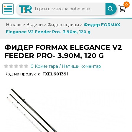
0
×
Начало
>
Въдици
>
Фидер въдици
>
Фидер FORMAX
Elegance V2 Feeder Pro- 3.90m, 120 g
0882
892
ФИДЕР FORMAX ELEGANCE V2
086
FEEDER PRO- 3.90M, 120 G
0 Коментара / Напиши коментар
info@trfish.com
Код на продукта:
FXEL601391
Вход
Регистрация
Промоции
Нови