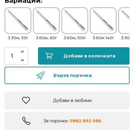
Вариации:
риболов
Куки
за
риболов
3.30м, 50г
3.60м, 60г
3.60м, 100г
3.60м 140г
3.90м,
Дрехи
Добави в количката
за
риболов
Бърза поръчка
Къмпинг
Добави в любими
Лодки
За поръчки:
0882 892 086
Изкуствени
примамки