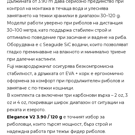
Дължината от 3.90 m дава сериозно предимство при
За
контрол на монтажа в течаща вода и улеснява
нас
замятането на тежки хранилки в диапазон 30–120 g.
Контакти
Моделът работи уверено при риболов на дистанция
30–100 метра, като поддържа стабилен строй и
Поръчка
оптимално поведение при засичане и вадене на риба.
и
Оборудвана е с Seaguide SiC водачи, които позволяват
доставка
гладко преминаване на влакното и минимално триене
при далечни кастинги.
Връщане
Fuji макародържачът осигурява безкомпромисна
и
стабилност, а дръжката от EVA + корк е ергономично
рекламация
оформена за комфорт при продължителен риболов и
замятане с по-тежки кошници.
Условия
В комплекта са включени три карбонови върха – 2 oz, 3
за
oz и 4 oz, покриващи широк диапазон от ситуации на
ползване
реката и езерото.
Elegance V2 3.90 / 120 g
е точният избор за
Политика
риболовци, които търсят мощност, бърз строй и
за
надеждна работа при тежък фидер риболов.
поверителност