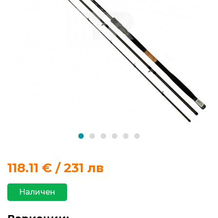
продукти
Захранки
и
добавки
Макари
Въдици
Аксесоари
за
118.11
€ / 231 лв
риболов
Наличен
Влакна
за