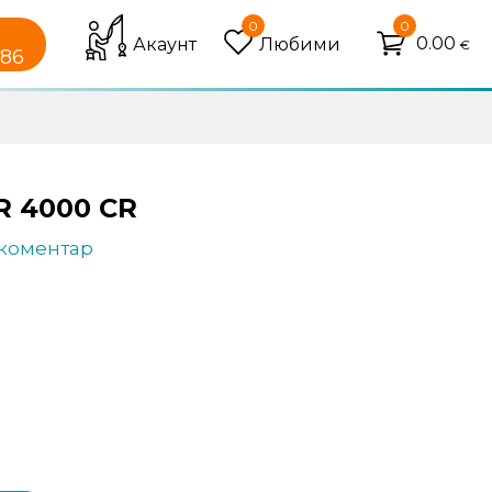
0
0
0.00
Акаунт
Любими
€
086
 4000 CR
 коментар