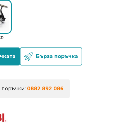
CR
чката
Бърза поръчка
а поръчки:
0882 892 086