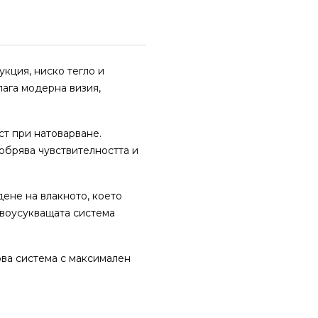
кция, ниско тегло и
лага модерна визия,
ст при натоварване.
обрява чувствителността и
ене на влакното, което
ивоусукващата система
ова система с максимален