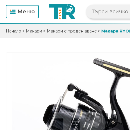
Mеню
Начало
>
Макари
>
Макари с преден аванс
>
Макара RYO