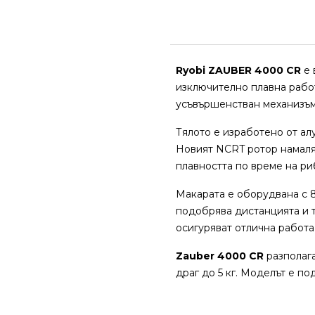
Ryobi ZAUBER 4000 CR
е 
изключително плавна работ
усъвършенстван механизъм
Тялото е изработено от ал
Новият NCRT ротор намаля
плавността по време на ри
Макарата е оборудвана с 8
подобрява дистанцията и т
осигуряват отлична работа 
Zauber 4000 CR
разполага
драг до 5 кг. Моделът е п