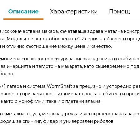
Описание
Характеристики
Помощ
висококачествена макара, съчетаваща здрава метална констру
а. Моделът е част от обновената CR серия на Zauber и пред
 и отлично съотношение между цена и качество.
уминиева сплав, която осигурява висока здравина и стабилно
ва инерцията и теглото на макарата, като същевременно под
болов.
+1 лагера и система WormShaft за прецизно и успоредно ред
очността при замятане. Титаниевата ролка на бигела и прот
както с монофилни, така и с плетени влакна.
 с метална шпула, метална дръжка и усъвършенствана аванс
одходящ за спининг, фидер и универсален риболов.