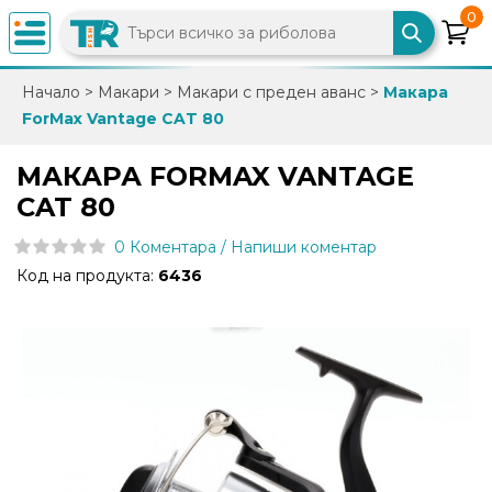
0
×
Начало
>
Макари
>
Макари с преден аванс
>
Макара
ForMax Vantage CAT 80
0882
892
МАКАРА FORMAX VANTAGE
086
CAT 80
0 Коментара / Напиши коментар
info@trfish.com
Код на продукта:
6436
Вход
Регистрация
Промоции
Нови