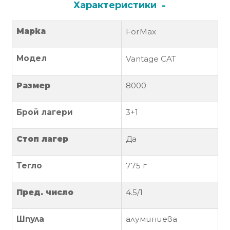
За
Характеристики
нас
Марка
ForMax
Контакти
Модел
Vantage CAT
Поръчка
и
доставка
Размер
8000
Връщане
Брой лагери
3+1
и
рекламация
Стоп лагер
Да
Условия
Тегло
775 г
за
ползване
Пред. число
4.5/1
Политика
за
Шпула
алуминиева
поверителност