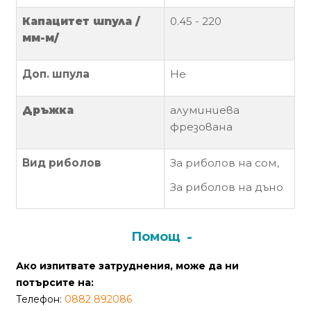
Капацитет
шпула
/
0.45 - 220
Политика
мм-м/
за
използване
Доп. шпула
Не
на
“бисквитки”
(Cookie)
Д
ръжка
алуминиева
фрезована
Copyright
Вид риболов
За риболов на сом,
©
2026
За риболов на дъно
Всички
права
запазени.
Помощ
Интернет
Ако изпитвате затруднения, може да ни
Маркетинг
потърсите на:
и
Телефон:
0882 892086
Дизайн