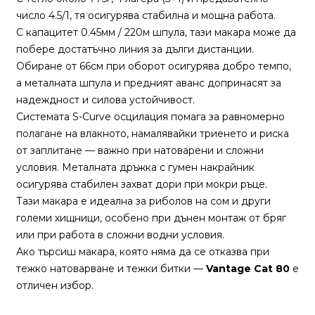
число 4.5/1, тя осигурява стабилна и мощна работа.
С капацитет 0.45мм / 220м шпула, тази макара може да
Монтажи
побере достатъчно линия за дълги дистанции.
и
Обиране от 66см при оборот осигурява добро темпо,
поводи
а металната шпула и предният аванс допринасят за
надеждност и силова устойчивост.
Плувки
Системата S-Curve осцилация помага за равномерно
за
полагане на влакното, намалявайки триенето и риска
риболов
от заплитане — важно при натоварени и сложни
условия. Металната дръжка с гумен накрайник
осигурява стабилен захват дори при мокри ръце.
Комплекти
Тази макара е идеална за риболов на сом и други
за
големи хищници, особено при дънен монтаж от бряг
риболов
или при работа в сложни водни условия.
Ако търсиш макара, която няма да се отказва при
Сонари
тежко натоварване и тежки битки —
Vantage Cat 80
е
отличен избор.