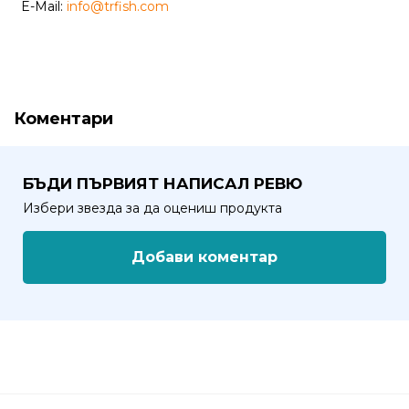
E-Mail:
info@trfish.com
от
Weberest
Коментари
БЪДИ ПЪРВИЯТ НАПИСАЛ РЕВЮ
Избери звезда за да оцениш продукта
Добави коментар