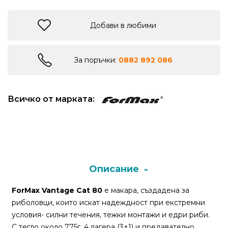
риболов
Добави в любими
Куки
за
За поръчки:
0882 892 086
риболов
Дрехи
Всичко от марката:
за
риболов
Къмпинг
Описание
Лодки
ForMax Vantage Cat 80
е макара, създадена за
риболовци, които искат надеждност при екстремни
Изкуствени
условия- силни течения, тежки монтажи и едри риби.
примамки
С тегло около 775г, 4 лагера (3+1) и предавателно