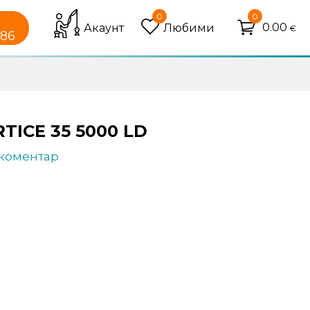
0
0
0.00
Акаунт
Любими
€
086
TICE 35 5000 LD
 коментар