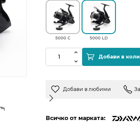
5000 C
5000 LD
Добави в коли
Добави в любими
З
Всичко от марката: