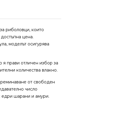
за риболовци, които
 достъпна цена.
ула, моделът осигурява
о я прави отличен избор за
чителни количества влакно.
 преминаване от свободен
редавателно число
с едри шарани и амури.