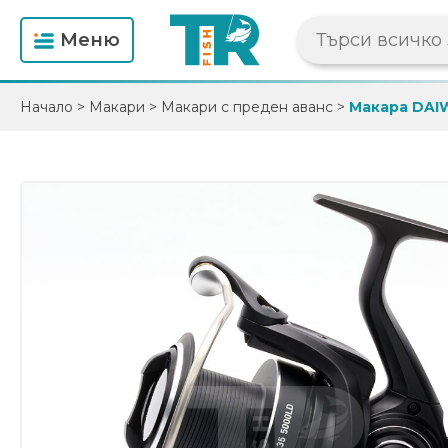
Mеню
Начало
>
Макари
>
Макари с преден аванс
>
Макара DAIW