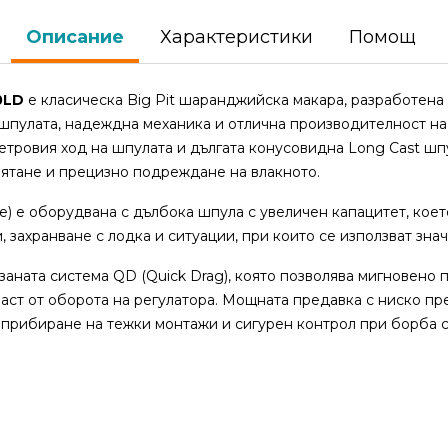
Описание
Характеристики
Помощ
0LD
е класическа Big Pit шаранджийска макара, разработена 
 шпулата, надеждна механика и отлична производителност на
тровия ход на шпулата и дългата конусовидна Long Cast шп
мятане и прецизно подреждане на влакното.
e) е оборудвана с дълбока шпула с увеличен капацитет, коет
, захранване с лодка и ситуации, при които се използват зна
заната система QD (Quick Drag), която позволява мигновено
част от оборота на регулатора. Мощната предавка с ниско п
 прибиране на тежки монтажи и сигурен контрол при борба 