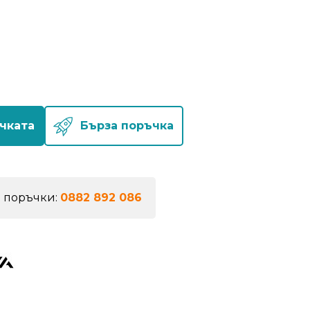
чката
Бърза поръчка
а поръчки:
0882 892 086