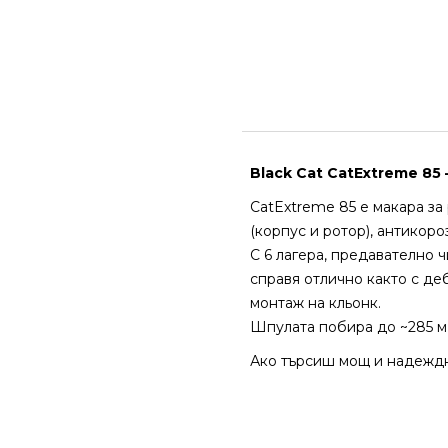
Black Cat CatExtreme 85
CatExtreme 85 е макара за
(корпус и ротор), антикор
С 6 лагера, предавателно ч
справя отлично както с деб
монтаж на кльонк.
Шпулата побира до ~285 м 
Ако търсиш мощ и надеждн