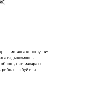
Здрава метална конструкция
озна издържливост.
 оборот, тази макара се
. риболов с буй или