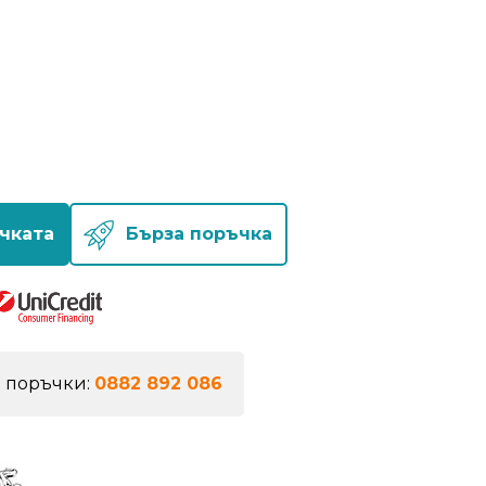
чката
Бърза поръчка
а поръчки:
0882 892 086