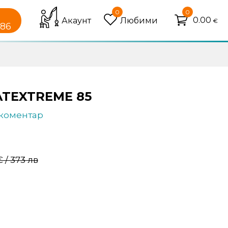
0
0
0.00
Акаунт
Любими
€
086
ATEXTREME 85
 коментар
€ / 373 лв