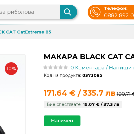
Телефон:
0882 892 
K CAT CatExtreme 85
МАКАРА BLACK CAT C
0 Коментара / Напиши
10%
Код на продукта:
0373085
171.64 € / 335.7 лв
190.71 
Вие спестявате:
19.07 € / 37.3 лв
Наличен