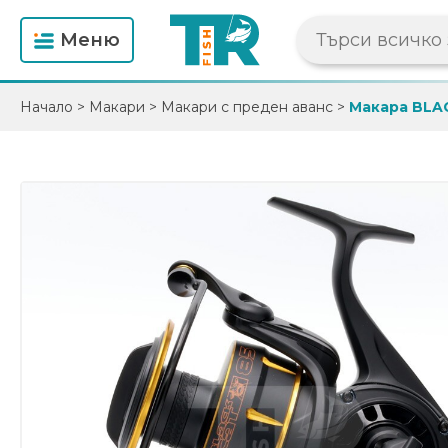
Mеню
Начало
>
Макари
>
Макари с преден аванс
>
Макара BLAC