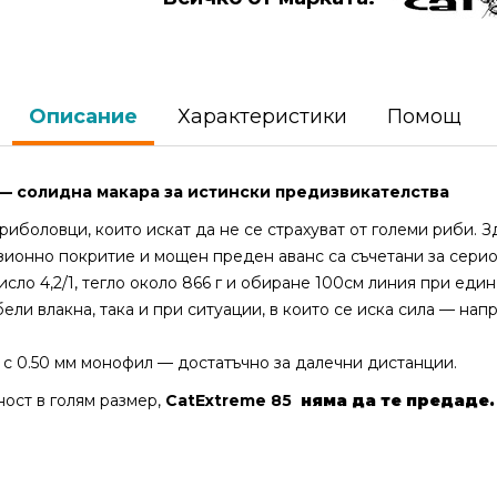
Описание
Характеристики
Помощ
 — солидна макара за истински предизвикателства
 риболовци, които искат да не се страхуват от големи риби. 
озионно покритие и мощен преден аванс са съчетани за сери
исло 4,2/1, тегло около 866 г и обиране 100см линия при един
ели влакна, така и при ситуации, в които се иска сила — напр
с 0.50 мм монофил — достатъчно за далечни дистанции.
ост в голям размер,
CatExtreme 85
няма да те предаде.