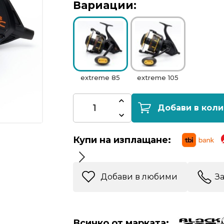
Вариации:
extreme 85
extreme 105
Добави в коли
Купи на изплащане:
Добави в любими
З
Всичко от марката: