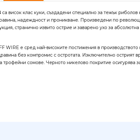
3
са висок клас куки, създадени специално за тежък риболов н
дравина, надеждност и проникване. Произведени по революци
кция, странично извито острие и заварено ухо за абсолютна
FF WIRE е сред най-високите постижения в производството 
дравина без компромис с остротата. Изключително острият в
а трофейни сомове. Черното никелово покритие осигурява з