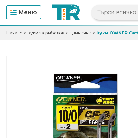
Mеню
Начало
>
Куки за риболов
>
Единични
>
Куки OWNER Catf