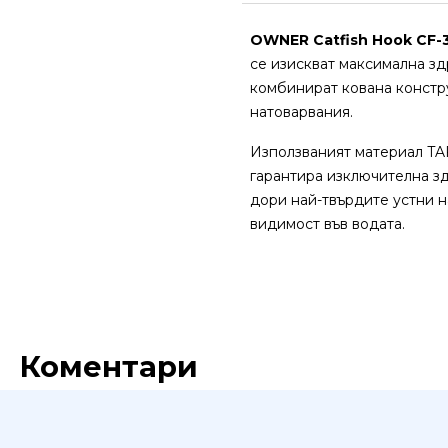
OWNER Catfish Hook CF-
се изискват максимална з
комбинират кована констру
натоварвания.
Използваният материал TA
гарантира изключителна з
дори най-твърдите устни н
видимост във водата.
Коментари