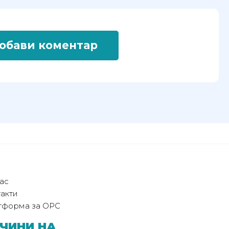
обави коментар
ас
акти
тформа за ОРС
ЧИНИ НА