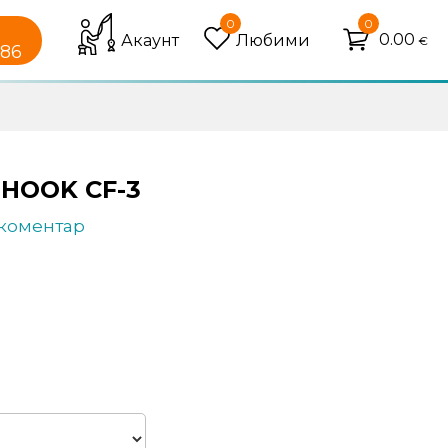
0
0
0.00
Акаунт
Любими
€
086
HOOK CF-3
 коментар