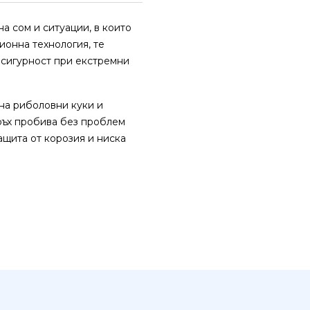
а сом и ситуации, в които
онна технология, те
 сигурност при екстремни
на риболовни куки и
ръх пробива без проблем
ащита от корозия и ниска