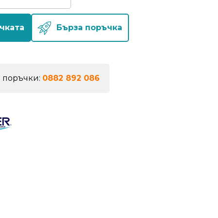
чката
Бърза поръчка
а поръчки:
0882 892 086