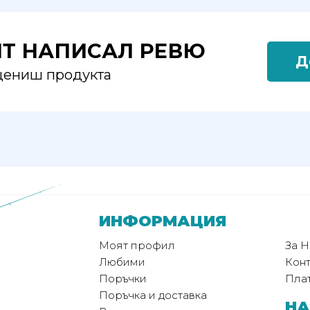
ЯТ НАПИСАЛ РЕВЮ
Д
оцениш продукта
ИНФОРМАЦИЯ
Моят профил
За Н
Любими
Конт
Поръчки
Пла
Поръчка и доставка
НА