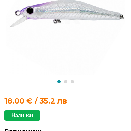
продукти
Захранки
и
добавки
Макари
Въдици
Аксесоари
за
18.00
€ / 35.2 лв
риболов
Наличен
Влакна
за