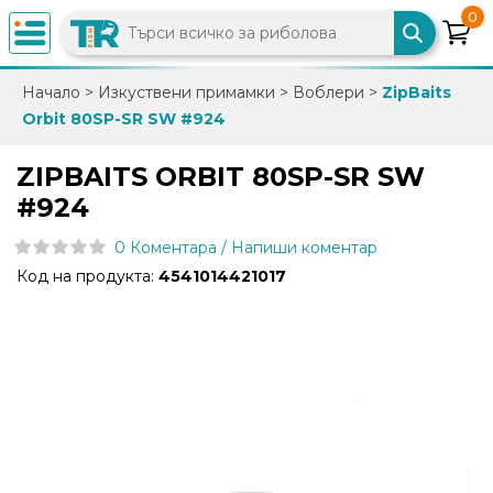
0
×
Начало
>
Изкуствени примамки
>
Воблери
>
ZipBaits
Orbit 80SP-SR SW #924
0882
892
ZIPBAITS ORBIT 80SP-SR SW
086
#924
0 Коментара / Напиши коментар
info@trfish.com
Код на продукта:
4541014421017
Вход
Регистрация
Промоции
Нови