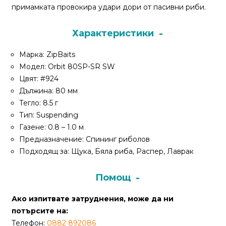
За
примамката провокира удари дори от пасивни риби.
нас
Характеристики
Контакти
Марка: ZipBaits
Поръчка
Модел: Orbit 80SP-SR SW
и
Цвят: #924
доставка
Дължина: 80 мм
Тегло: 8.5 г
Връщане
Тип: Suspending
и
Газене: 0.8 – 1.0 м
рекламация
Предназначение: Спининг риболов
Подходящ за: Щука, Бяла риба, Распер, Лаврак
Условия
за
ползване
Помощ
Политика
Ако изпитвате затруднения, може да ни
за
потърсите на:
поверителност
Телефон:
0882 892086