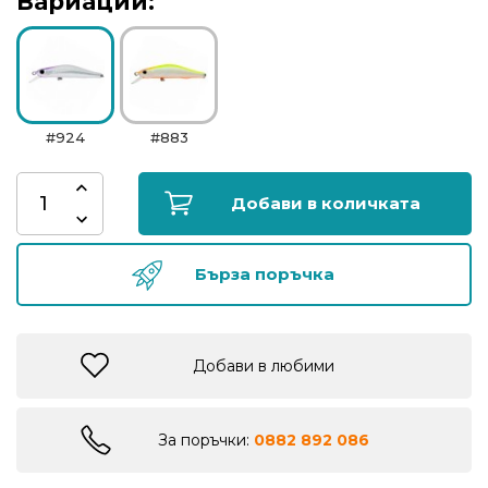
Вариации:
риболов
Куки
за
риболов
#924
#883
Дрехи
Добави в количката
за
риболов
Бърза поръчка
Къмпинг
Добави в любими
Лодки
За поръчки:
0882 892 086
Изкуствени
примамки