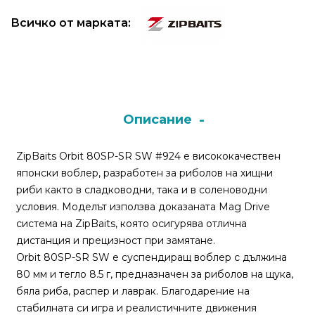
Всичко от марката:
Монтажи
и
поводи
Плувки
Описание
за
риболов
ZipBaits Orbit 80SP-SR SW #924 е висококачествен
японски воблер, разработен за риболов на хищни
Комплекти
риби както в сладководни, така и в соленоводни
за
условия. Моделът използва доказаната Mag Drive
риболов
система на ZipBaits, която осигурява отлична
дистанция и прецизност при замятане.
Orbit 80SP-SR SW е суспендиращ воблер с дължина
Сонари
80 мм и тегло 8.5 г, предназначен за риболов на щука,
бяла риба, распер и лаврак. Благодарение на
стабилната си игра и реалистичните движения