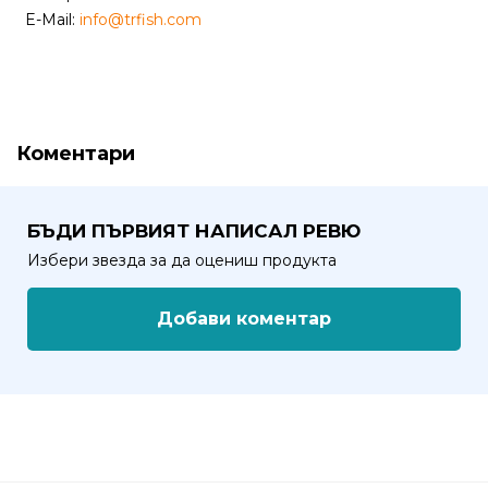
E-Mail:
info@trfish.com
Политика
за
използване
на
“бисквитки”
Коментари
(Cookie)
БЪДИ ПЪРВИЯТ НАПИСАЛ РЕВЮ
Copyright
Избери звезда за да оцениш продукта
©
2026
Всички
Добави коментар
права
запазени.
Интернет
Маркетинг
и
Дизайн