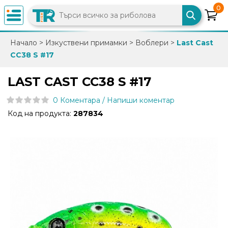
0
×
Начало
>
Изкуствени примамки
>
Воблери
>
Last Cast
CC38 S #17
0882
892
LAST CAST CC38 S #17
086
0 Коментара / Напиши коментар
Код на продукта:
287834
info@trfish.com
Вход
Регистрация
Промоции
Нови