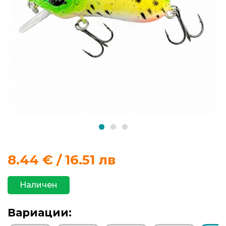
продукти
Захранки
и
добавки
Макари
Въдици
Аксесоари
8.44
€ / 16.51 лв
за
риболов
Наличен
Влакна
Вариации:
за