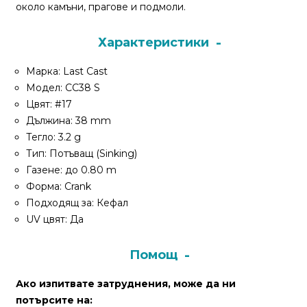
За
около камъни, прагове и подмоли.
нас
Характеристики
Контакти
Марка: Last Cast
Поръчка
Модел: CC38 S
и
Цвят: #17
доставка
Дължина: 38 mm
Тегло: 3.2 g
Връщане
Тип: Потъващ (Sinking)
и
Газене: до 0.80 m
рекламация
Форма: Crank
Подходящ за: Кефал
Условия
UV цвят: Да
за
ползване
Помощ
Политика
Ако изпитвате затруднения, може да ни
за
потърсите на:
поверителност