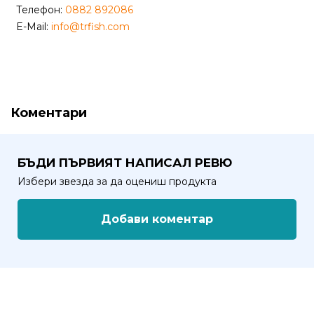
Телефон:
0882 892086
Политика
E-Mail:
info@trfish.com
за
използване
на
“бисквитки”
(Cookie)
Коментари
Copyright
БЪДИ ПЪРВИЯТ НАПИСАЛ РЕВЮ
©
Избери звезда за да оцениш продукта
2026
Всички
Добави коментар
права
запазени.
Интернет
Маркетинг
и
Дизайн