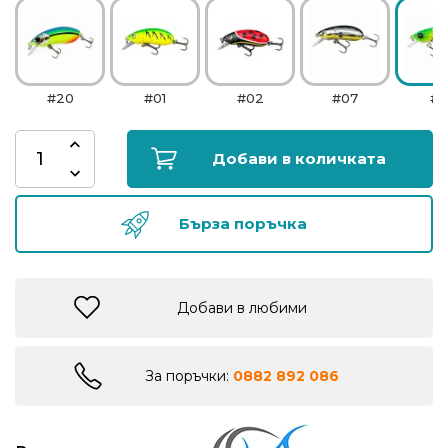
риболов
Куки
#20
#01
#02
#07
#1
за
риболов
Добави в количката
Дрехи
за
Бърза поръчка
риболов
Къмпинг
Добави в любими
Лодки
За поръчки:
0882 892 086
Изкуствени
примамки