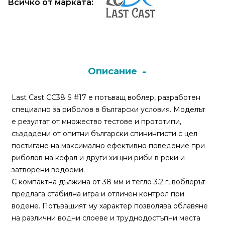
Всичко от марката:
Монтажи
и
поводи
Описание
Плувки
за
Last Cast CC38 S #17 е потъващ воблер, разработен
риболов
специално за риболов в български условия. Моделът
е резултат от множество тестове и прототипи,
Комплекти
създадени от опитни български спинингисти с цел
за
постигане на максимално ефективно поведение при
риболов
риболов на кефал и други хищни риби в реки и
затворени водоеми.
С компактна дължина от 38 мм и тегло 3.2 г, воблерът
Сонари
предлага стабилна игра и отличен контрол при
водене. Потъващият му характер позволява облавяне
на различни водни слоеве и труднодостъпни места