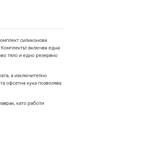
 комплект силиконова
. Комплектът включва една
ово тяло и едно резервно
ката, а изключително
та офсетна кука позволява
лаврак, като работи