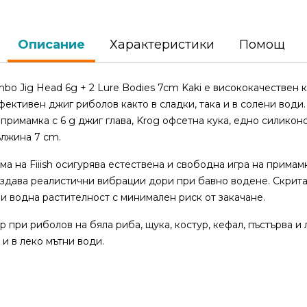
Описание
Характеристики
Помощ
ombo Jig Head 6g + 2 Lure Bodies 7cm Kaki е висококачествен
фективен джиг риболов както в сладки, така и в солени води
римамка с 6 g джиг глава, Krog офсетна кука, едно силикон
ължина 7 cm.
а на Fiiish осигурява естествена и свободна игра на примам
ъздава реалистични вибрации дори при бавно водене. Скрита
и водна растителност с минимален риск от закачане.
р при риболов на бяла риба, щука, костур, кефал, пъстърва и 
 и в леко мътни води.