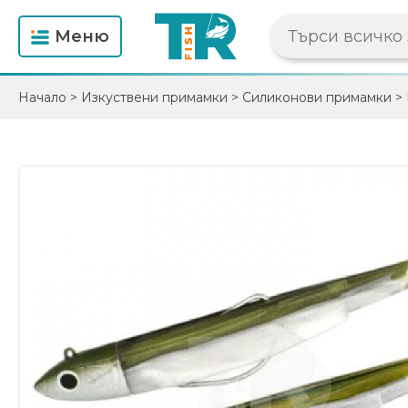
Mеню
Начало
>
Изкуствени примамки
>
Силиконови примамки
>