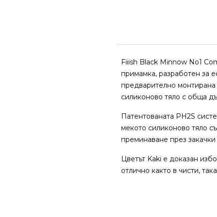
Fiiish Black Minnow No1 C
примамка, разработен за е
предварително монтирана п
силиконово тяло с обща д
Патентованата PH2S систем
мекото силиконово тяло с
преминаване през закачки 
Цветът Kaki е доказан избо
отлично както в чисти, така