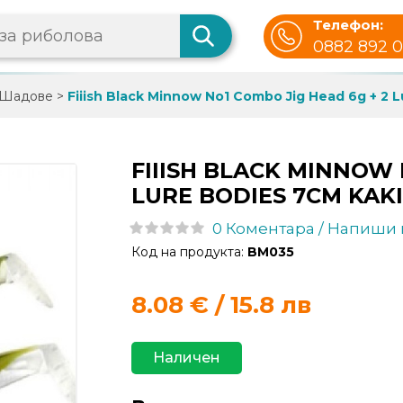
Телефон:
0882 892 
Шадове
>
Fiiish Black Minnow No1 Combo Jig Head 6g + 2 
FIIISH BLACK MINNOW 
LURE BODIES 7CM KAKI
0 Коментара / Напиши
Код на продукта:
BM035
8.08
€ / 15.8 лв
Наличен