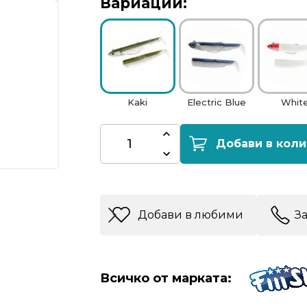
Вариации:
Kaki
Electric Blue
Whit
Добави в коли
Добави в любими
З
Всичко от марката: