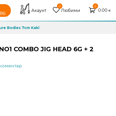
0
0
0.00
Акаунт
Любими
€
086
Lure Bodies 7cm Kaki
NO1 COMBO JIG HEAD 6G + 2
 коментар