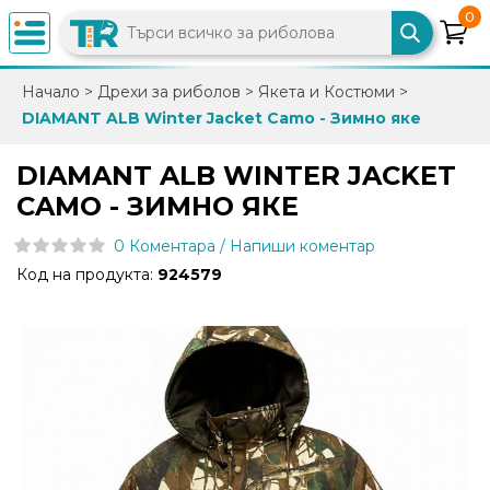
0
×
Начало
>
Дрехи за риболов
>
Якета и Костюми
>
DIAMANT ALB Winter Jacket Camo - Зимно яке
0882
892
DIAMANT ALB WINTER JACKET
086
CAMO - ЗИМНО ЯКЕ
0 Коментара / Напиши коментар
info@trfish.com
Код на продукта:
924579
Вход
Регистрация
Промоции
Нови