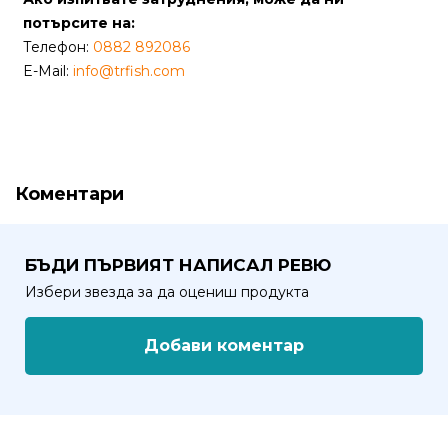
потърсите на:
Политика
Телефон:
0882 892086
за
E-Mail:
info@trfish.com
използване
на
“бисквитки”
(Cookie)
Коментари
Copyright
©
БЪДИ ПЪРВИЯТ НАПИСАЛ РЕВЮ
2026
Всички
Избери звезда за да оцениш продукта
права
запазени.
Добави коментар
Интернет
Маркетинг
и
Дизайн