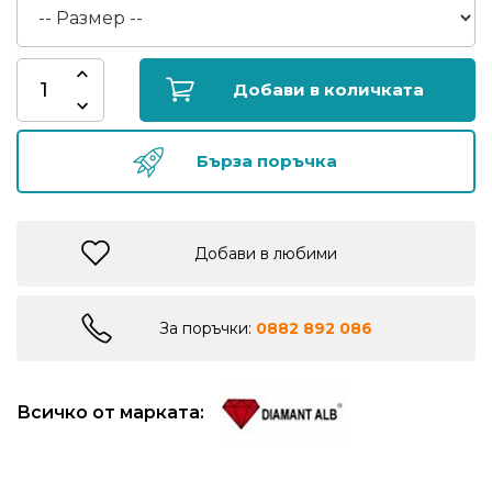
риболов
Куки
Добави в количката
за
риболов
Бърза поръчка
Дрехи
за
Добави в любими
риболов
Къмпинг
За поръчки:
0882 892 086
Лодки
Всичко от марката:
Изкуствени
примамки