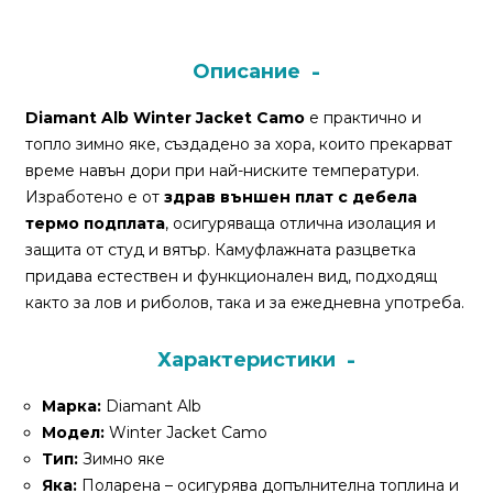
Монтажи
Описание
и
поводи
Diamant Alb Winter Jacket Camo
е практично и
топло зимно яке, създадено за хора, които прекарват
време навън дори при най-ниските температури.
Плувки
Изработено е от
здрав външен плат с дебела
за
термо подплата
, осигуряваща отлична изолация и
риболов
защита от студ и вятър. Камуфлажната разцветка
придава естествен и функционален вид, подходящ
Комплекти
както за лов и риболов, така и за ежедневна употреба.
за
риболов
Характеристики
Марка:
Diamant Alb
Сонари
Модел:
Winter Jacket Camo
Тип:
Зимно яке
Яка:
Поларена – осигурява допълнителна топлина и