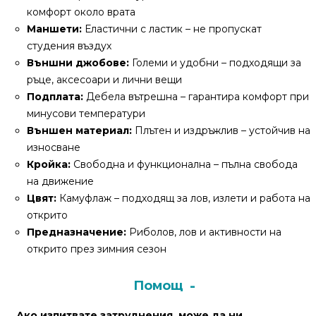
За
комфорт около врата
нас
Маншети:
Еластични с ластик – не пропускат
студения въздух
Контакти
Външни джобове:
Големи и удобни – подходящи за
ръце, аксесоари и лични вещи
Поръчка
Подплата:
Дебела вътрешна – гарантира комфорт при
и
минусови температури
доставка
Външен материал:
Плътен и издръжлив – устойчив на
износване
Връщане
Кройка:
Свободна и функционална – пълна свобода
и
на движение
рекламация
Цвят:
Камуфлаж – подходящ за лов, излети и работа на
Условия
открито
за
Предназначение:
Риболов, лов и активности на
ползване
открито през зимния сезон
Политика
Помощ
за
поверителност
Ако изпитвате затруднения, може да ни