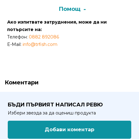
Помощ
Политика
за
Ако изпитвате затруднения, може да ни
използване
потърсите на:
на
Телефон:
0882 892086
“бисквитки”
E-Mail:
info@trfish.com
(Cookie)
Copyright
©
Коментари
2026
Всички
права
БЪДИ ПЪРВИЯТ НАПИСАЛ РЕВЮ
запазени.
Интернет
Избери звезда за да оцениш продукта
Маркетинг
и
Добави коментар
Дизайн