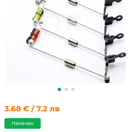
продукти
Захранки
и
добавки
Макари
Въдици
Аксесоари
за
риболов
3.68
€ / 7.2 лв
Влакна
Наличен
за