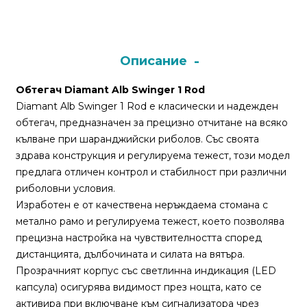
Монтажи
и
Описание
поводи
Обтегач Diamant Alb Swinger 1 Rod
Diamant Alb Swinger 1 Rod е класически и надежден
Плувки
обтегач, предназначен за прецизно отчитане на всяко
за
кълване при шаранджийски риболов. Със своята
риболов
здрава конструкция и регулируема тежест, този модел
предлага отличен контрол и стабилност при различни
Комплекти
риболовни условия.
за
Изработен е от качествена неръждаема стомана с
риболов
метално рамо и регулируема тежест, което позволява
прецизна настройка на чувствителността според
дистанцията, дълбочината и силата на вятъра.
Сонари
Прозрачният корпус със светлинна индикация (LED
капсула) осигурява видимост през нощта, като се
активира при включване към сигнализатора чрез