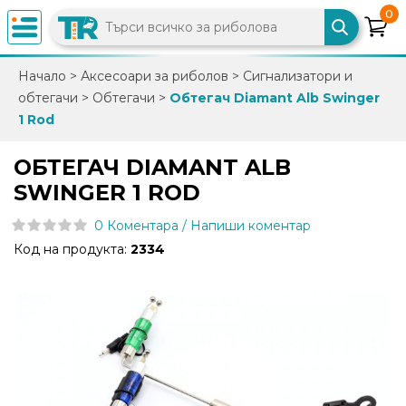
0
×
Начало
>
Аксесоари за риболов
>
Сигнализатори и
обтегачи
>
Обтегачи
>
Обтегач Diamant Alb Swinger
0882
1 Rod
892
086
ОБТЕГАЧ DIAMANT ALB
SWINGER 1 ROD
info@trfish.com
0 Коментара / Напиши коментар
Код на продукта:
2334
Вход
Регистрация
Промоции
Нови