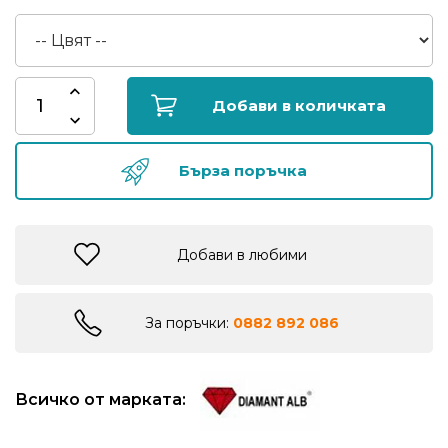
риболов
Куки
за
Добави в количката
риболов
Бърза поръчка
Дрехи
за
риболов
Добави в любими
Къмпинг
За поръчки:
0882 892 086
Лодки
Всичко от марката:
Изкуствени
примамки