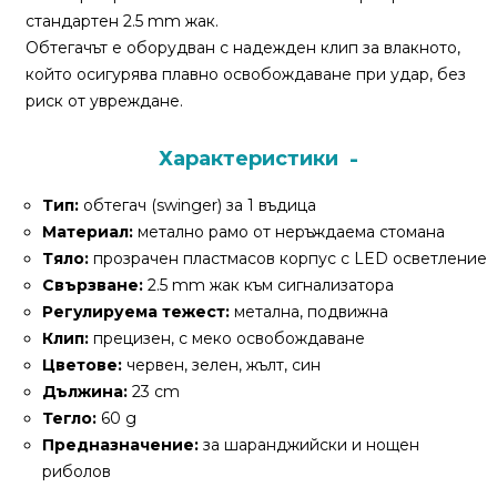
За
стандартен 2.5 mm жак.
нас
Обтегачът е оборудван с надежден клип за влакното,
който осигурява плавно освобождаване при удар, без
Контакти
риск от увреждане.
Поръчка
Характеристики
и
доставка
Тип:
обтегач (swinger) за 1 въдица
Материал:
метално рамо от неръждаема стомана
Връщане
Тяло:
прозрачен пластмасов корпус с LED осветление
и
Свързване:
2.5 mm жак към сигнализатора
рекламация
Регулируема тежест:
метална, подвижна
Условия
Клип:
прецизен, с меко освобождаване
за
Цветове:
червен, зелен, жълт, син
ползване
Дължина:
23 cm
Тегло:
60 g
Политика
Предназначение:
за шаранджийски и нощен
за
риболов
поверителност