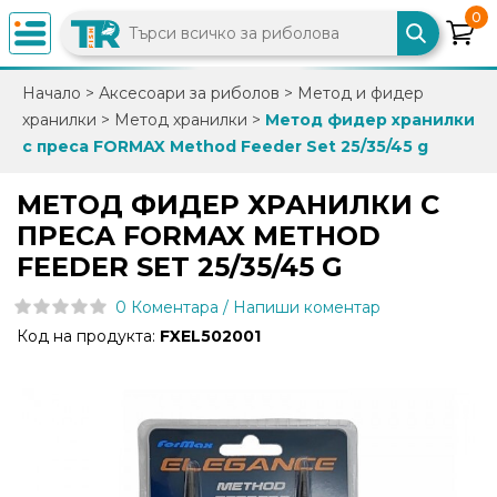
0
×
Начало
>
Аксесоари за риболов
>
Метод и фидер
хранилки
>
Метод хранилки
>
Метод фидер хранилки
0882
с преса FORMAX Method Feeder Set 25/35/45 g
892
086
МЕТОД ФИДЕР ХРАНИЛКИ С
ПРЕСА FORMAX METHOD
info@trfish.com
FEEDER SET 25/35/45 G
0 Коментара / Напиши коментар
Вход
Код на продукта:
FXEL502001
Регистрация
Промоции
Нови