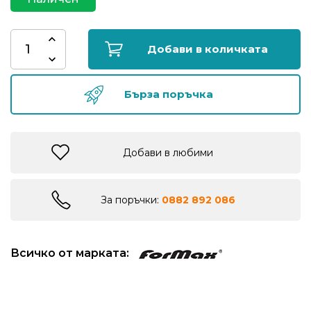
риболов
Добави в количката
Куки
за
риболов
Бърза поръчка
Дрехи
за
Добави в любими
риболов
За поръчки:
0882 892 086
Къмпинг
Лодки
Всичко от марката:
Изкуствени
примамки