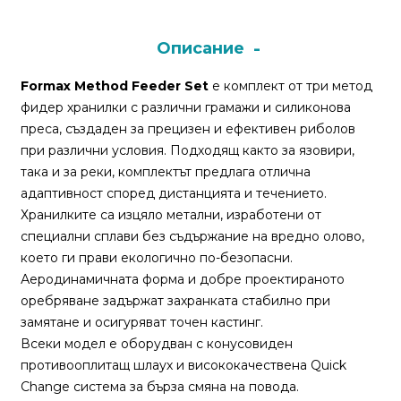
Монтажи
Описание
и
Formax Method Feeder Set
е комплект от три метод
поводи
фидер хранилки с различни грамажи и силиконова
преса, създаден за прецизен и ефективен риболов
Плувки
при различни условия. Подходящ както за язовири,
за
така и за реки, комплектът предлага отлична
риболов
адаптивност според дистанцията и течението.
Хранилките са изцяло метални, изработени от
специални сплави без съдържание на вредно олово,
Комплекти
което ги прави екологично по-безопасни.
за
Аеродинамичната форма и добре проектираното
риболов
оребряване задържат захранката стабилно при
замятане и осигуряват точен кастинг.
Сонари
Всеки модел е оборудван с конусовиден
противооплитащ шлаух и висококачествена Quick
Change система за бърза смяна на повода.