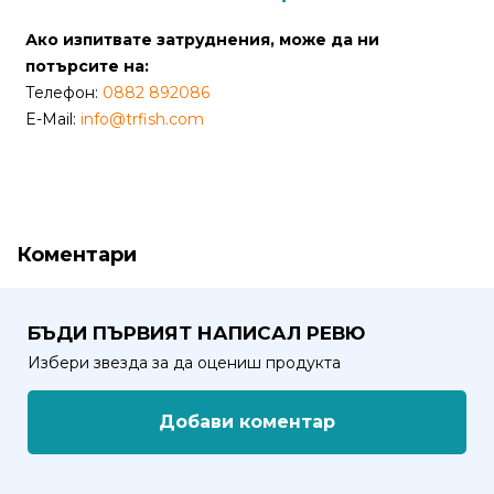
Ако изпитвате затруднения, може да ни
Политика
потърсите на:
за
Телефон:
0882 892086
използване
E-Mail:
info@trfish.com
на
“бисквитки”
(Cookie)
Copyright
Коментари
©
2026
Всички
БЪДИ ПЪРВИЯТ НАПИСАЛ РЕВЮ
права
Избери звезда за да оцениш продукта
запазени.
Интернет
Добави коментар
Маркетинг
и
Дизайн