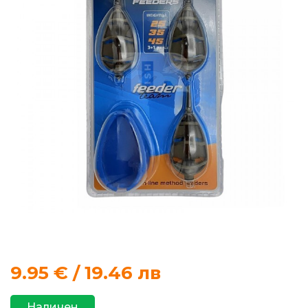
продукти
Захранки
и
добавки
Макари
Въдици
Аксесоари
за
риболов
9.95
€ / 19.46 лв
Влакна
за
Наличен