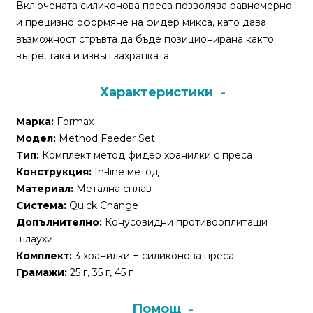
За
Включената силиконова преса позволява равномерно
нас
и прецизно оформяне на фидер микса, като дава
възможност стръвта да бъде позиционирана както
Контакти
вътре, така и извън захранката.
Поръчка
Характеристики
и
доставка
Марка:
Formax
Модел:
Method Feeder Set
Връщане
Тип:
Комплект метод фидер хранилки с преса
и
Конструкция:
In-line метод
рекламация
Материал:
Метална сплав
Система:
Quick Change
Условия
Допълнително:
Конусовидни противооплитащи
за
шлаухи
ползване
Комплект:
3 хранилки + силиконова преса
Грамажи:
25 г, 35 г, 45 г
Политика
за
Помощ
поверителност